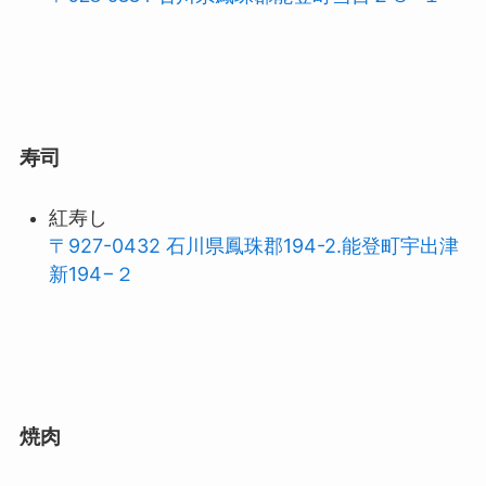
寿司
紅寿し
〒927-0432 石川県鳳珠郡194-2.能登町宇出津
新194−２
焼肉