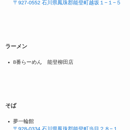
〒927-0552 石川県鳳珠郡能登町越坂１−１−５
ラーメン
8番らーめん 能登柳田店
そば
夢一輪館
〒928-0334 石川県鳳珠郡能登町当目２８−１