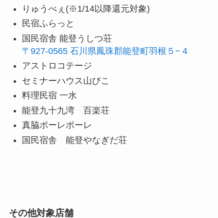
りゅうべぇ(※1/14以降還元対象)
民宿ふらっと
国民宿舎 能登うしつ荘
〒927-0565 石川県鳳珠郡能登町羽根５−４
アストロコテージ
セミナーハウス山びこ
料理民宿 一水
能登九十九湾 百楽荘
真脇ポーレポーレ
国民宿舎 能登やなぎだ荘
その他対象店舗