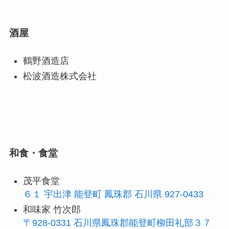
酒屋
鶴野酒造店
松波酒造株式会社
和食・食堂
茂平食堂
６１ 宇出津 能登町 鳳珠郡 石川県 927-0433
和味家 竹次郎
〒928-0331 石川県鳳珠郡能登町柳田礼部３７