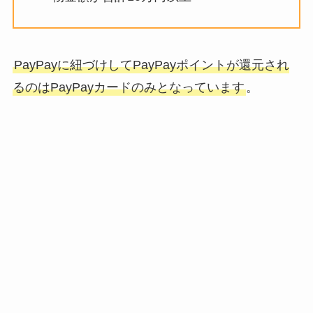
PayPayに紐づけしてPayPayポイントが還元され
るのはPayPayカードのみとなっています
。