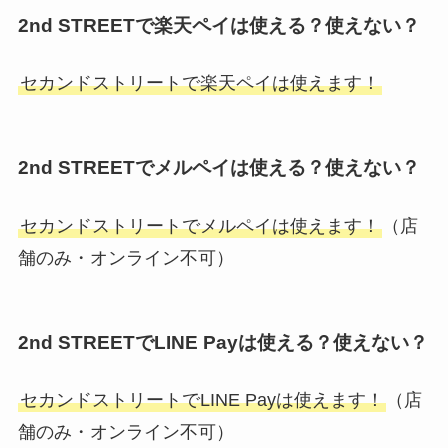
2nd STREETで楽天ペイは使える？使えない？
セカンドストリートで楽天ペイは使えます！
2nd STREETでメルペイは使える？使えない？
セカンドストリートでメルペイは使えます！
（店
舗のみ・オンライン不可）
2nd STREETでLINE Payは使える？使えない？
セカンドストリートでLINE Payは使えます！
（店
舗のみ・オンライン不可）