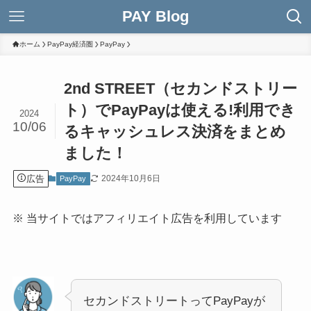
PAY Blog
ホーム
PayPay経済圏
PayPay
2nd STREET（セカンドストリー
ト）でPayPayは使える!利用でき
2024
10/06
るキャッシュレス決済をまとめ
ました！
広告
2024年10月6日
PayPay
※ 当サイトではアフィリエイト広告を利用しています
セカンドストリートってPayPayが