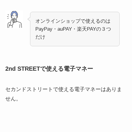
オンラインショップで使えるのは
PayPay・auPAY・楽天PAYの３つ
だけ
2nd STREETで使える電子マネー
セカンドストリートで使える電子マネーはありま
せん。