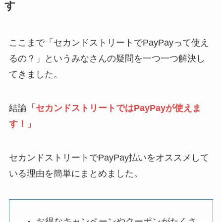
す
ここまで「セカンドストリートでPayPayって使え
るの？」というみなさんの疑問を一つ一つ解決し
てきました。
結論
「セカンドストリートではPayPayが使えま
す！」
セカンドストリートでPayPay払いをオススメして
いる理由を簡単にまとめました。
お得なキャンペーンやクーポンがたくさ