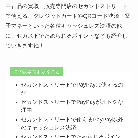
中古品の買取・販売専門店のセカンドストリート
で使える、クレジットカードやQRコード決済・電
子マネーといった各種キャッシュレス決済の他
に、セカストでためられるポイントなども紹介し
ていきますね！
この記事でわかること
セカンドストリートでPayPayは使えるの
か
セカンドストリートでPayPayがオトクな
理由
セカンドストリートで使えるPayPay以外
のキャッシュレス決済
セカンドストリートでためられるポイン