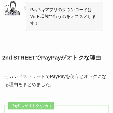
PayPayアプリのダウンロードは
Wi-Fi環境で行うのをオススメしま
す！
2nd STREETでPayPayがオトクな理由
セカンドストリートでPayPayを使うとオトクにな
る理由をまとめました。
PayPayがオトクな理由