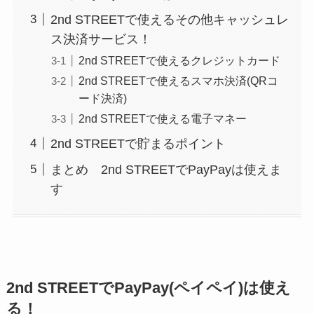
2nd STREETで使えるその他キャッシュレ
ス決済サービス！
2nd STREETで使えるクレジットカード
2nd STREETで使えるスマホ決済(QRコ
ード決済)
2nd STREETで使える電子マネー
2nd STREETで貯まるポイント
まとめ 2nd STREETでPayPayは使えま
す
2nd STREETでPayPay(ペイペイ)は使え
る！