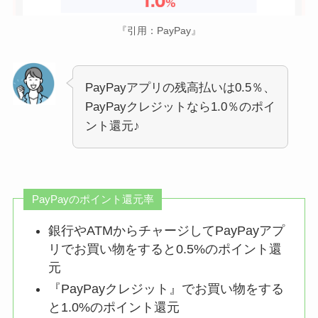
『引用：PayPay』
PayPayアプリの残高払いは0.5％、
PayPayクレジットなら1.0％のポイ
ント還元♪
PayPayのポイント還元率
銀行やATMからチャージしてPayPayアプ
リでお買い物をすると0.5%のポイント還
元
『PayPayクレジット』でお買い物をする
と1.0%のポイント還元