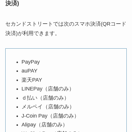
決済)
セカンドストリートでは次のスマホ決済(QRコード
決済)が利用できます。
PayPay
auPAY
楽天PAY
LINEPay（店舗のみ）
ｄ払い（店舗のみ）
メルペイ（店舗のみ）
J-Coin Pay（店舗のみ）
Alipay（店舗のみ）