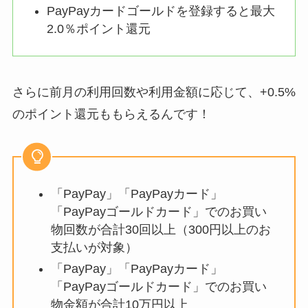
PayPayカードゴールドを登録すると最大
2.0％ポイント還元
さらに前月の利用回数や利用金額に応じて、+0.5%
のポイント還元ももらえるんです！
「PayPay」「PayPayカード」
「PayPayゴールドカード」でのお買い
物回数が合計30回以上（300円以上のお
支払いが対象）
「PayPay」「PayPayカード」
「PayPayゴールドカード」でのお買い
物金額が合計10万円以上