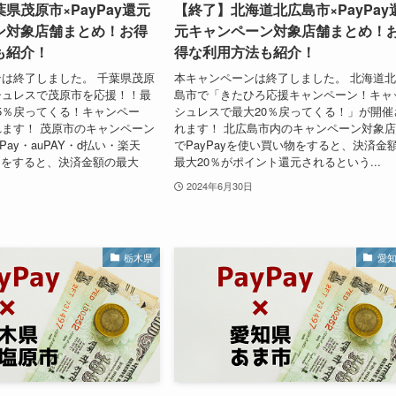
県茂原市×PayPay還元
【終了】北海道北広島市×PayPay
ン対象店舗まとめ！お得
元キャンペーン対象店舗まとめ！
も紹介！
得な利用方法も紹介！
は終了しました。 千葉県茂原
本キャンペーンは終了しました。 北海道
シュレスで茂原市を応援！！最
島市で「きたひろ応援キャンペーン！キャ
大35％戻ってくる！キャンペー
シュレスで最大20％戻ってくる！」が開催
ます！ 茂原市のキャンペーン
れます！ 北広島市内のキャンペーン対象
Pay・auPAY・d払い・楽天
でPayPayを使い買い物をすると、決済金
物をすると、決済金額の最大
最大20％がポイント還元されるという...
2024年6月30日
栃木県
愛