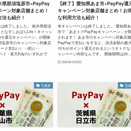
県那須塩原市×PayPay
【終了】愛知県あま市×PayPay還
ペーン対象店舗まとめ！
キャンペーン対象店舗まとめ！お
方法も紹介！
な利用方法も紹介！
は終了しました。 栃木県那須
本キャンペーンは終了しました。 愛知県
となすしおばらLife！キャッシ
市で「あまトクPayPayキャンペーン」が
0％還元キャンペーン」が開催
されます！ あま市のキャンペーン対象店
須塩原市のキャンペーン対象店
PayPayで支払いをすると、決済金額の最
（コード支払い）・d払い・
10％がポイント還元されるというオトクな
天ペイ・楽天Edyのいずれかで
ャンペーン内容なんです。 開催期間は20..
2024年4月9日
千葉県
茨