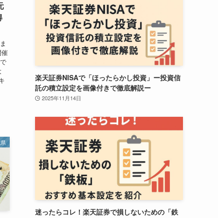
元
得
あま
開催
舗で
大
楽天証券NISAで「ほったらかし投資」ー投資信
キ
託の積立設定を画像付きで徹底解説ー
.
2025年11月14日
城県
迷ったらコレ！楽天証券で損しないための「鉄