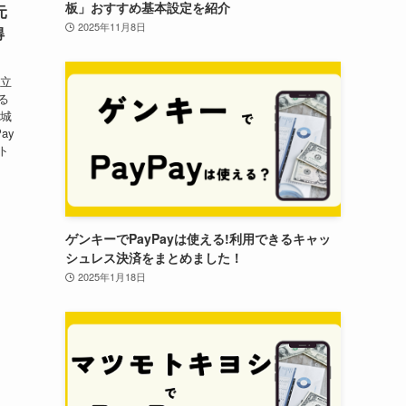
板」おすすめ基本設定を紹介
元
2025年11月8日
得
日立
る
茨城
ay
ト
ゲンキーでPayPayは使える!利用できるキャッ
シュレス決済をまとめました！
2025年1月18日