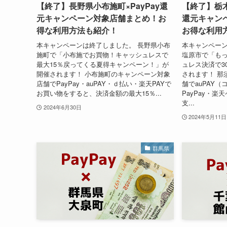
【終了】長野県小布施町×PayPay還
【終了】栃木
元キャンペーン対象店舗まとめ！お
還元キャン
得な利用方法も紹介！
お得な利用
本キャンペーンは終了しました。 長野県小布
本キャンペーン
施町で「小布施でお買物！キャッシュレスで
塩原市で「もっ
最大15％戻ってくる夏得キャンペーン！」が
ュレス決済で3
開催されます！ 小布施町のキャンペーン対象
されます！ 那
店舗でPayPay・auPAY・ｄ払い・楽天PAYで
舗でauPAY
お買い物をすると、決済金額の最大15％...
PayPay・楽
支...
2024年6月30日
2024年5月11日
群馬県