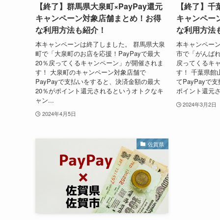
【終了】群馬県大泉町×PayPay還元
【終了】千葉
キャンペーン対象店舗まとめ！お得
キャンペー
な利用方法も紹介！
な利用方法
本キャンペーンは終了しました。 群馬県大泉
本キャンペーン
町で「大泉町のお店を応援！PayPayで最大
市で「がんばれ
20％戻ってくるキャンペーン」が開催されま
戻ってくるキャ
す！ 大泉町のキャンペーン対象店舗で
す！ 千葉県館
PayPayで支払いをすると、決済金額の最大
てPayPayで
20％がポイント還元されるというオトクなキ
ポイント還元さ
ャン...
2024年3月2日
2024年4月5日
佐賀県