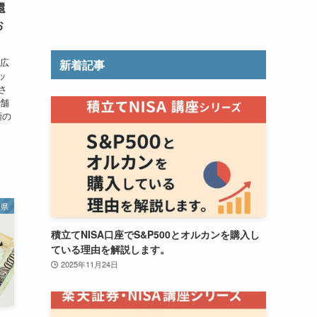
還
お
北広
新着記事
ッ
さ
店舗
額の
知県
積立てNISA口座でS&P500とオルカンを購入し
ている理由を解説します。
2025年11月24日