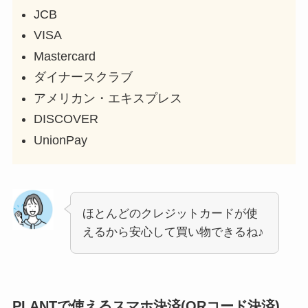
JCB
VISA
Mastercard
ダイナースクラブ
アメリカン・エキスプレス
DISCOVER
UnionPay
ほとんどのクレジットカードが使
えるから安心して買い物できるね♪
PLANTで使えるスマホ決済(QRコード決済)