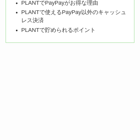
PLANTでPayPayがお得な理由
PLANTで使えるPayPay以外のキャッシュ
レス決済
PLANTで貯められるポイント