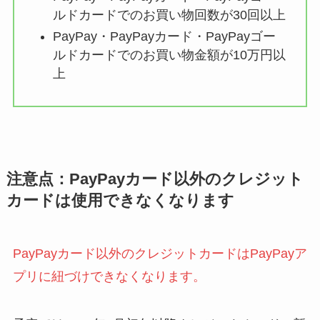
ルドカードでのお買い物回数が30回以上
PayPay・PayPayカード・PayPayゴー
ルドカードでのお買い物金額が10万円以
上
注意点：PayPayカード以外のクレジット
カードは使用できなくなります
PayPayカード以外のクレジットカードはPayPayア
プリに紐づけできなくなります。