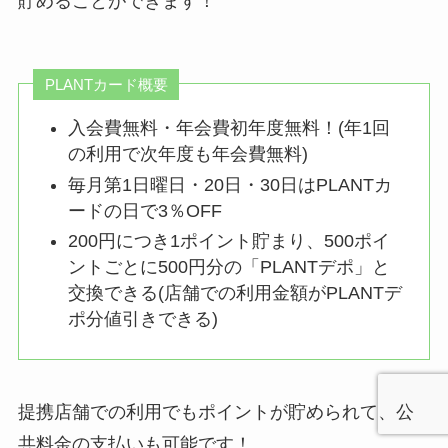
貯めることができます！
PLANTカード概要
入会費無料・年会費初年度無料！(年1回
の利用で次年度も年会費無料)
毎月第1日曜日・20日・30日はPLANTカ
ードの日で3％OFF
200円につき1ポイント貯まり、500ポイ
ントごとに500円分の「PLANTデポ」と
交換できる(店舗での利用金額がPLANTデ
ポ分値引きできる)
提携店舗での利用でもポイントが貯められて、公
共料金の支払いも可能です！