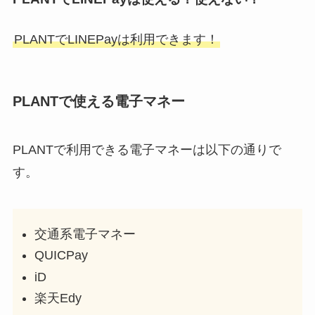
PLANTでLINEPayは利用できます！
PLANTで使える電子マネー
PLANTで利用できる電子マネーは以下の通りで
す。
交通系電子マネー
QUICPay
iD
楽天Edy