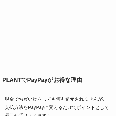
PLANTでPayPayがお得な理由
現金でお買い物をしても何も還元されませんが、
支払方法をPayPayに変えるだけでポイントとして
還元が受けられます！