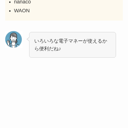
nanaco
WAON
いろいろな電子マネーが使えるか
ら便利だね♪