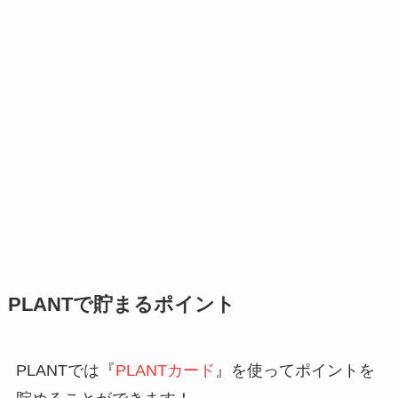
PLANTで貯まるポイント
PLANTでは『
PLANTカード
』を使ってポイントを