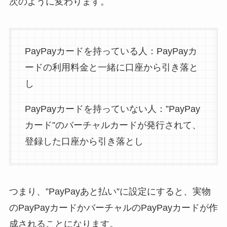
次のように変わります。
PayPayカードを持っている人：PayPayカ
ードの利用料金と一緒に口座から引き落と
し
PayPayカードを持っていない人：”PayPay
カード”のバーチャルカードが発行されて、
登録した口座から引き落とし
つまり、”PayPayあと払い”に設定にすると、実物
のPayPayカードかバーチャルのPayPayカードが作
成されることになります。