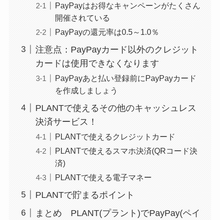
PayPayはお得なキャンペーンがたくさん
開催されている
PayPayの還元率は0.5～1.0％
注意点：PayPayカード以外のクレジット
カードは使用できなくなります
PayPayあと払い登録前にPayPayカード
を作成しましょう
PLANTで使えるその他のキャッシュレス
決済サービス！
PLANTで使えるクレジットカード
PLANTで使えるスマホ決済(QRコード決
済)
PLANTで使える電子マネー
PLANTで貯まるポイント
まとめ PLANT(プラント)でPayPay(ペイ