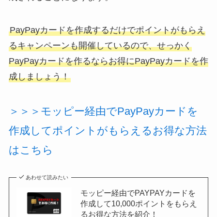
PayPayカードを作成するだけでポイントがもらえ
るキャンペーンも開催しているので、せっかく
PayPayカードを作るならお得にPayPayカードを作
成しましょう！
＞＞＞モッピー経由でPayPayカードを
作成してポイントがもらえるお得な方法
はこちら
あわせて読みたい
モッピー経由でPAYPAYカードを
作成して10,000ポイントをもらえ
るお得な方法を紹介！