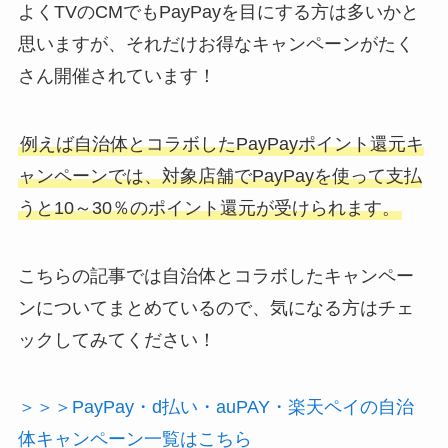
よくTVのCMでもPayPayを目にする方は多いかと
思いますが、それだけお得なキャンペーンがたく
さん開催されています！
例えば自治体とコラボしたPayPayポイント還元キ
ャンペーンでは、対象店舗でPayPayを使って支払
うと10～30％のポイント還元が受けられます。
こちらの記事では自治体とコラボしたキャンペー
ンについてまとめているので、気になる方はチェ
ックしてみてください！
＞＞＞PayPay・d払い・auPAY・楽天ペイの自治
体キャンペーン一覧はこちら