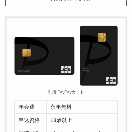
引用:PayPayカード
年会費
永年無料
申込資格
18歳以上