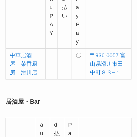
u
払
a
P
い
y
A
P
Y
a
y
中華居酒
〇
〒936-0057 富
屋 菜香厨
山県滑川市田
房 滑川店
中町８３−１
居酒屋・Bar
a
d
P
u
払
a