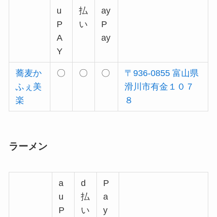
u
払
ay
P
い
P
A
ay
Y
蕎麦か
〇
〇
〇
〒936-0855 富山県
ふぇ美
滑川市有金１０７
楽
８
ラーメン
a
d
P
u
払
a
P
い
y