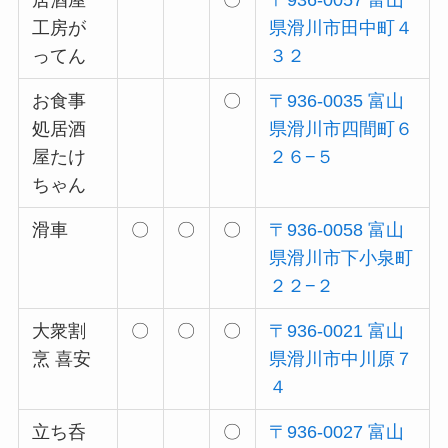
居酒屋
〇
〒936-0057 富山
工房が
県滑川市田中町４
ってん
３２
お食事
〇
〒936-0035 富山
処居酒
県滑川市四間町６
屋たけ
２６−５
ちゃん
滑車
〇
〇
〇
〒936-0058 富山
県滑川市下小泉町
２２−２
大衆割
〇
〇
〇
〒936-0021 富山
烹 喜安
県滑川市中川原７
４
立ち呑
〇
〒936-0027 富山