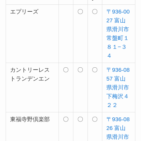
エプリーズ
〇
〇
〒936-00
27 富山
県滑川市
常盤町１
８１−３
４
カントリーレス
〇
〇
〇
〒936-08
トランデンエン
57 富山
県滑川市
下梅沢４
２２
東福寺野倶楽部
〇
〇
〇
〒936-08
26 富山
県滑川市