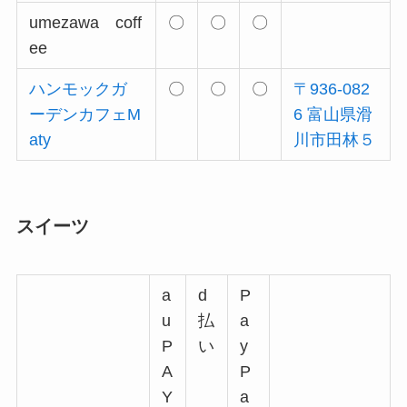
umezawa coff
〇
〇
〇
ee
ハンモックガ
〇
〇
〇
〒936-082
ーデンカフェM
6 富山県滑
aty
川市田林５
スイーツ
a
d
P
u
払
a
P
い
y
A
P
Y
a