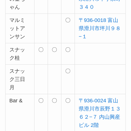
ゃん
３４０
マルミ
〇
〒936-0018 富山
ットア
県滑川市坪川９８
ンサン
−１
スナッ
〇
〇
〇
ク桂
スナッ
〇
ク三日
月
Bar &
〇
〇
〇
〒936-0024 富山
県滑川市辰野１３
６２−７ 内山興産
ビル 2階