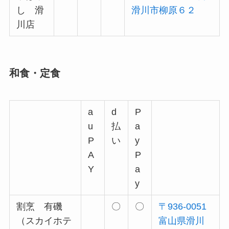
し 滑
滑川市柳原６２
川店
和食・定食
a
d
P
u
払
a
P
い
y
A
P
Y
a
y
割烹 有磯
〇
〇
〒936-0051
（スカイホテ
富山県滑川