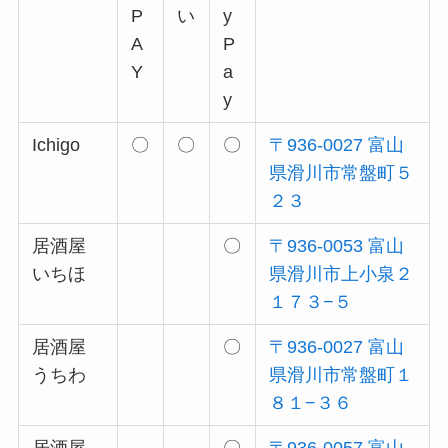
P
い
y
A
P
Y
a
y
Ichigo
〇
〇
〇
〒936-0027 富山
県滑川市常盤町５
２３
居酒屋
〇
〒936-0053 富山
いちほ
県滑川市上小泉２
１７３−５
居酒屋
〇
〒936-0027 富山
うちわ
県滑川市常盤町１
８１−３６