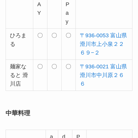
A
P
Y
a
y
ひろま
〇
〇
〇
〒936-0053 富山県
る
滑川市上小泉２２
６９−２
麺家な
〇
〇
〇
〒936-0021 富山県
ると 滑
滑川市中川原２６
川店
６
中華料理
a
d
P