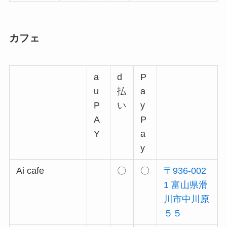
カフェ
a
d
P
u
払
a
P
い
y
A
P
Y
a
y
Ai cafe
〇
〇
〒936-002
1 富山県滑
川市中川原
５５