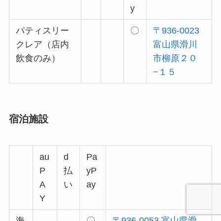
y
パティスリー
〇
〒936-0023
クレア（店内
富山県滑川
飲食のみ）
市柳原２０
−１５
宿泊施設
au
d
Pa
P
払
yP
A
い
ay
Y
海
〇
〒936-0053 富山県滑