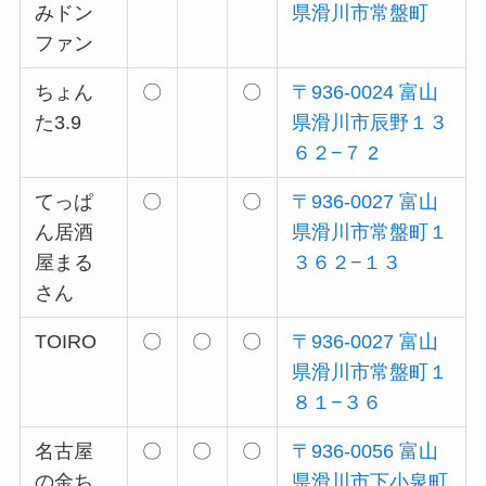
みドン
県滑川市常盤町
ファン
ちょん
〇
〇
〒936-0024 富山
た3.9
県滑川市辰野１３
６２−７ 2
てっぱ
〇
〇
〒936-0027 富山
ん居酒
県滑川市常盤町１
屋まる
３６２−１３
さん
TOIRO
〇
〇
〇
〒936-0027 富山
県滑川市常盤町１
８１−３６
名古屋
〇
〇
〇
〒936-0056 富山
の金ち
県滑川市下小泉町