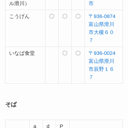
ル滑川）
市
こうげん
〇
〇
〇
〒936-0874
富山県滑川
市大榎６０
７
いなば食堂
〇
〇
〒936-0024
富山県滑川
市辰野１６
７
そば
a
d
P