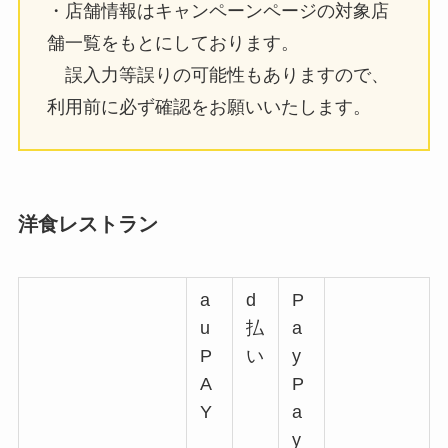
・店舗情報はキャンペーンページの対象店
舗一覧をもとにしております。
誤入力等誤りの可能性もありますので、
利用前に必ず確認をお願いいたします。
洋食レストラン
a
d
P
u
払
a
P
い
y
A
P
Y
a
y