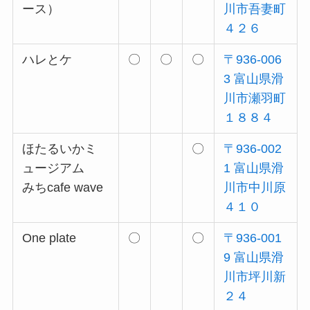
ース）
川市吾妻町
４２６
ハレとケ
〇
〇
〇
〒936-006
3 富山県滑
川市瀬羽町
１８８４
ほたるいかミ
〇
〒936-002
ュージアム
1 富山県滑
みちcafe wave
川市中川原
４１０
One plate
〇
〇
〒936-001
9 富山県滑
川市坪川新
２４