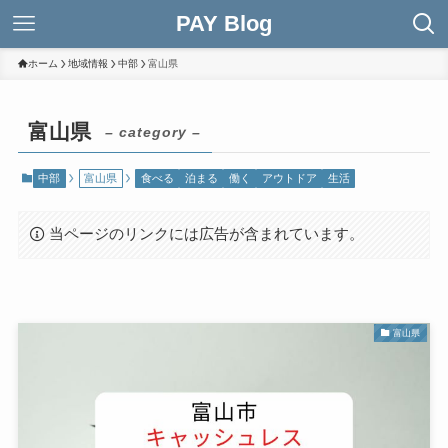
PAY Blog
ホーム
地域情報
中部
富山県
富山県
– category –
中部
富山県
食べる
泊まる
働く
アウトドア
生活
当ページのリンクには広告が含まれています。
富山県