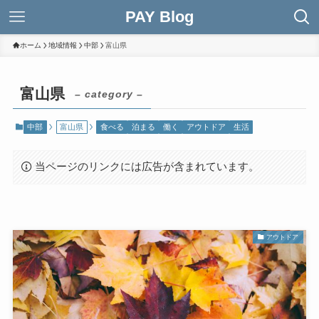
PAY Blog
ホーム
地域情報
中部
富山県
富山県
– category –
中部
富山県
食べる
泊まる
働く
アウトドア
生活
当ページのリンクには広告が含まれています。
アウトドア