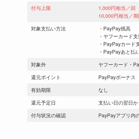
付与上限
1,000円相当／回
10,000円相当／
対象支払い方法
・PayPay残高
・ヤフーカード支
・PayPayカード
・PayPayあと
対象外
ヤフーカード・Pa
還元ポイント
PayPayボーナス
有効期限
なし
還元予定日
支払い日の翌日か
付与状況の確認
PayPayアプリ