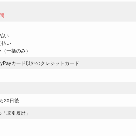
期間
払い
支払い
払い（一括のみ）
yPayカード以外のクレジットカード
ら30日後
内の「取引履歴」