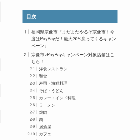
目次
福岡県宗像市『まだまだやるぞ宗像市！今
度はPayPayだ！最大20%戻ってくるキャン
ペーン』
宗像市×PayPayキャンペーン対象店舗はこ
ちら！
洋食レストラン
和食
寿司・海鮮料理
そば・うどん
カレー・インド料理
ラーメン
焼肉
鍋
居酒屋
カフェ