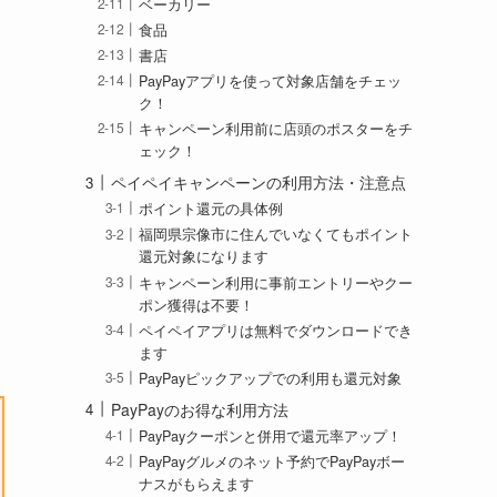
ベーカリー
食品
書店
PayPayアプリを使って対象店舗をチェッ
ク！
キャンペーン利用前に店頭のポスターをチ
ェック！
ペイペイキャンペーンの利用方法・注意点
ポイント還元の具体例
福岡県宗像市に住んでいなくてもポイント
還元対象になります
キャンペーン利用に事前エントリーやクー
ポン獲得は不要！
ペイペイアプリは無料でダウンロードでき
ます
PayPayピックアップでの利用も還元対象
PayPayのお得な利用方法
PayPayクーポンと併用で還元率アップ！
PayPayグルメのネット予約でPayPayボー
ナスがもらえます