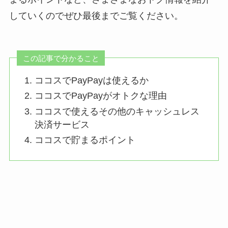
していくのでぜひ最後までご覧ください。
この記事で分かること
ココスでPayPayは使えるか
ココスでPayPayがオトクな理由
ココスで使えるその他のキャッシュレス
決済サービス
ココスで貯まるポイント