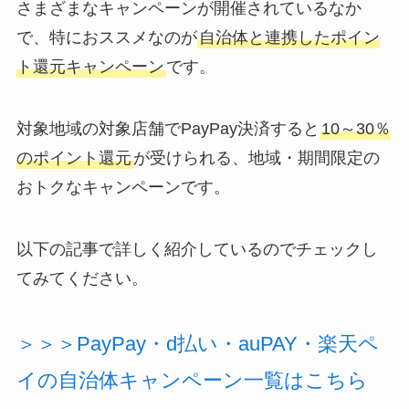
さまざまなキャンペーンが開催されているなか
で、特におススメなのが
自治体と連携したポイン
ト還元キャンペーン
です。
対象地域の対象店舗でPayPay決済すると
10～30％
のポイント還元
が受けられる、地域・期間限定の
おトクなキャンペーンです。
以下の記事で詳しく紹介しているのでチェックし
てみてください。
＞＞＞PayPay・d払い・auPAY・楽天ペ
イの自治体キャンペーン一覧はこちら