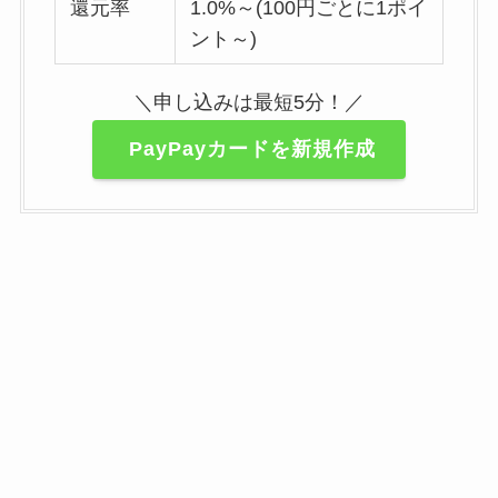
還元率
1.0%～(100円ごとに1ポイ
ント～)
＼申し込みは最短5分！／
PayPayカードを新規作成