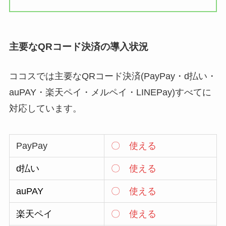
主要なQRコード決済の導入状況
ココスでは主要なQRコード決済(PayPay・d払い・
auPAY・楽天ペイ・メルペイ・LINEPay)すべてに
対応しています。
PayPay
〇 使える
d払い
〇 使える
auPAY
〇 使える
楽天ペイ
〇 使える