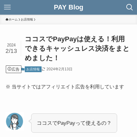
PAY Blog
ホーム
お店情報
ココスでPayPayは使える！利用
2024
できるキャッシュレス決済をまと
2/13
めました！
広告
2024年2月13日
お店情報
※ 当サイトではアフィリエイト広告を利用しています
ココスでPayPayって使えるの？