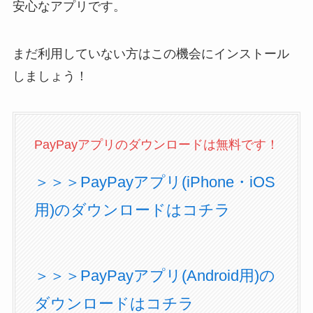
安心なアプリです。
まだ利用していない方はこの機会にインストール
しましょう！
PayPayアプリのダウンロードは無料です！
＞＞＞PayPayアプリ(iPhone・iOS
用)のダウンロードはコチラ
＞＞＞PayPayアプリ(Android用)の
ダウンロードはコチラ