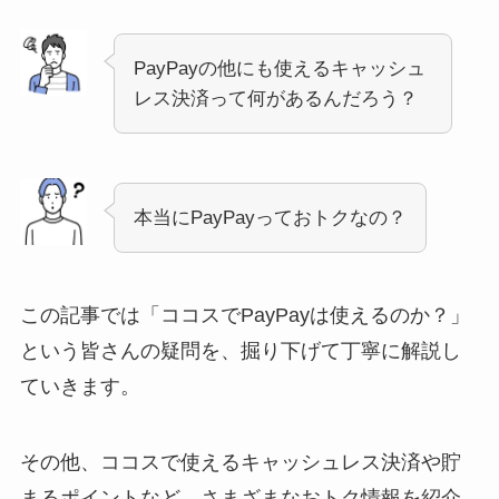
PayPayの他にも使えるキャッシュ
レス決済って何があるんだろう？
本当にPayPayっておトクなの？
この記事では「ココスでPayPayは使えるのか？」
という皆さんの疑問を、掘り下げて丁寧に解説し
ていきます。
その他、ココスで使えるキャッシュレス決済や貯
まるポイントなど、さまざまなおトク情報を紹介