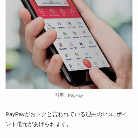
引用：PayPay
PayPayがおトクと言われている理由の1つにポイ
ント還元があげられます。