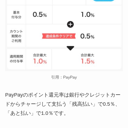
引用：PayPay
PayPayのポイント還元率は銀行やクレジットカー
ドからチャージして支払う「残高払い」で0.5％、
「あと払い」で1.0％です。