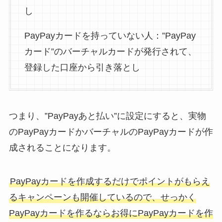
し
PayPayカードを持っていない人：”PayPay
カード”のバーチャルカードが発行されて、
登録した口座から引き落とし
つまり、”PayPayあと払い”に設定にすると、実物
のPayPayカードかバーチャルのPayPayカードが作
成されることになります。
PayPayカードを作成するだけでポイントがもらえ
るキャンペーンも開催しているので、せっかく
PayPayカードを作るならお得にPayPayカードを作