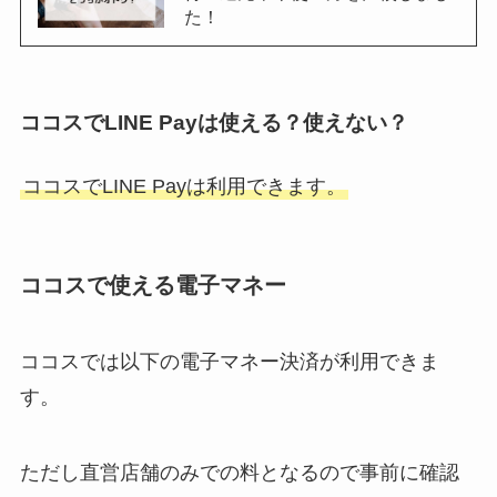
た！
ココスでLINE Payは使える？使えない？
ココスでLINE Payは利用できます。
ココスで使える電子マネー
ココスでは以下の電子マネー決済が利用できま
す。
ただし直営店舗のみでの料となるので事前に確認