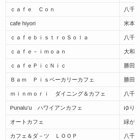
ｃａｆｅ Ｃｏｎ
八千
cafe hiyori
米本 
ｃａｆｅｂｉｓｔｒｏＳｏｌａ
八千
ｃａｆｅ－ｉｍｏａｎ
大和
ｃａｆｅＰｉｃＮｉｃ
勝田
Ｂａｍ Ｐｉｓベーカリーカフェ
勝田
ｍｉｎｍｏｒｉ ダイニング＆カフェ
八千
Punalu’u ハワイアンカフェ
ゆり
オートカフェ
緑が
カフェ＆ダ－ツ ＬＯＯＰ
八千