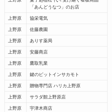
上野原
菓子処植松 代々受け継ぐ看板商品
「あんどうなつ」のお店
上野原
協栄電気
上野原
佐藤農園
上野原
ありす薬局
上野原
安藤商店
上野原
鷹取乳業
上野原
鍵のピットインサカモト
上野原
贈物専門店 ハリカ上野原
上野原
サラダ館上野原店
上野原
宇津木商店