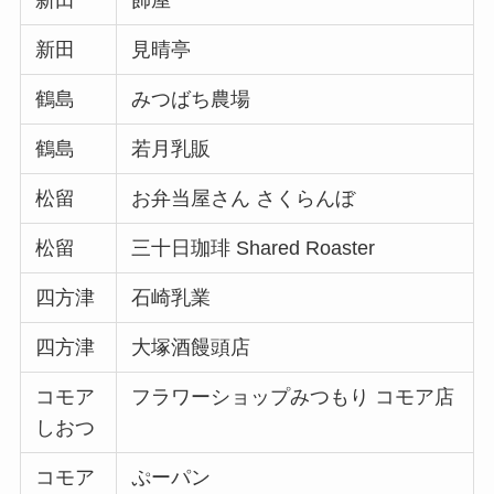
新田
飾屋
新田
見晴亭
鶴島
みつばち農場
鶴島
若月乳販
松留
お弁当屋さん さくらんぼ
松留
三十日珈琲 Shared Roaster
四方津
石崎乳業
四方津
大塚酒饅頭店
コモア
フラワーショップみつもり コモア店
しおつ
コモア
ぷーパン