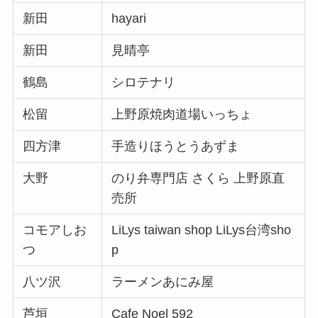
新田
hayari
新田
見晴亭
鶴島
シロテナリ
松留
上野原焼肉道場いっちょ
四方津
手造りほうとうあずま
大野
のり弁専門店 さくら 上野原直
売所
コモアしお
LiLys taiwan shop LiLys台湾sho
つ
p
八ツ沢
ラーメンあにみ屋
芦垣
Cafe Noel 592