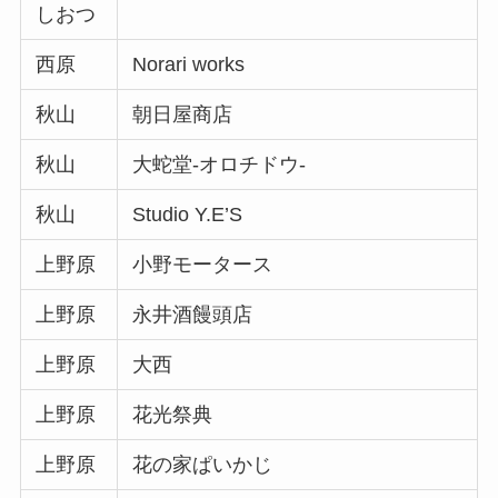
しおつ
西原
Norari works
秋山
朝日屋商店
秋山
大蛇堂-オロチドウ-
秋山
Studio Y.E’S
上野原
小野モータース
上野原
永井酒饅頭店
上野原
大西
上野原
花光祭典
上野原
花の家ぱいかじ