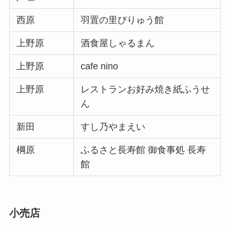
西原
羽置の里びりゅう館
上野原
酒食屋しゃるまん
上野原
cafe nino
上野原
レストランお好み焼き紙ふうせ
ん
新田
すし乃やまえい
棡原
ふるさと長寿館 御食事処 長寿
館
小売店