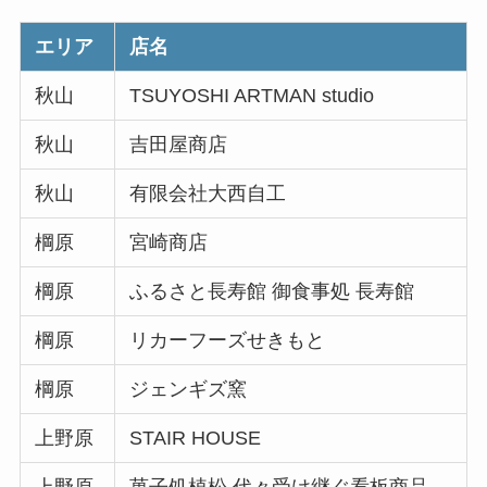
エリア
店名
秋山
TSUYOSHI ARTMAN studio
秋山
吉田屋商店
秋山
有限会社大西自工
棡原
宮崎商店
棡原
ふるさと長寿館 御食事処 長寿館
棡原
リカーフーズせきもと
棡原
ジェンギズ窯
上野原
STAIR HOUSE