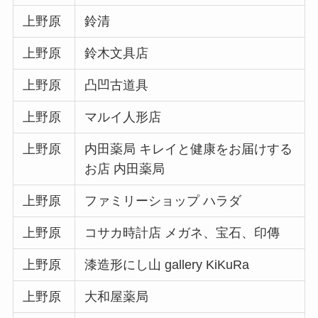
上野原
鈴清
上野原
鈴木文具店
上野原
凸凹古道具
上野原
マルイ人形店
上野原
内田薬局 キレイと健康をお届けする
お店 内田薬局
上野原
ファミリーショップ ハラダ
上野原
コサカ時計店 メガネ、宝石、印傳
上野原
漆造形にし山 gallery KiKuRa
上野原
大和屋薬局