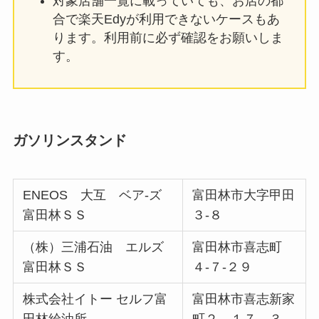
対象店舗一覧に載っていても、お店の都
合で楽天Edyが利用できないケースもあ
ります。利用前に必ず確認をお願いしま
す。
ガソリンスタンド
ENEOS 大互 ベア‐ズ
富田林市大字甲田
富田林ＳＳ
３‐８
（株）三浦石油 エルズ
富田林市喜志町
富田林ＳＳ
４‐７‐２９
株式会社イトー セルフ富
富田林市喜志新家
田林給油所
町２－１７－３