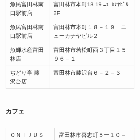
魚民富田林南
富田林市本町18-19 ﾆｭｰｶﾅﾔﾋﾞﾙ
口駅前店
2F
魚民富田林南
富田林市本町１８－１９ ニ
口駅前店
ューカナヤビル２
魚輝水産富田
富田林市若松町西３丁目１５
林店
９６－１
ぢどり亭 藤
富田林市藤沢台６－２－３
沢台店
カフェ
ＯＮＩＪＵＳ
富田林市喜志町５ー１０－