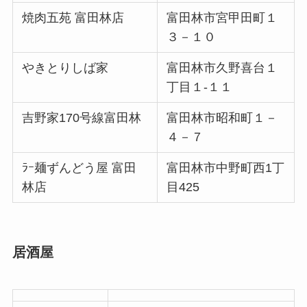
焼肉五苑 富田林店
富田林市宮甲田町１
３－１０
やきとりしば家
富田林市久野喜台１
丁目１‐１１
吉野家170号線富田林
富田林市昭和町１－
４－７
ﾗｰ麺ずんどう屋 富田
富田林市中野町西1丁
林店
目425
居酒屋