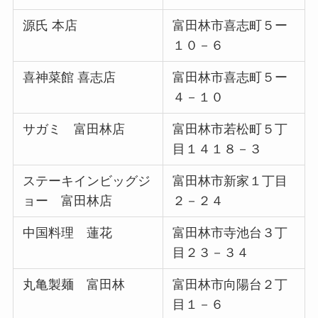
源氏 本店
富田林市喜志町５ー
１０－６
喜神菜館 喜志店
富田林市喜志町５ー
４－１０
サガミ 富田林店
富田林市若松町５丁
目１４１８－３
ステーキインビッグジ
富田林市新家１丁目
ョー 富田林店
２－２４
中国料理 蓮花
富田林市寺池台３丁
目２３－３４
丸亀製麺 富田林
富田林市向陽台２丁
目１－６