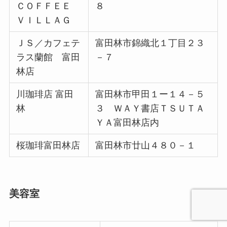
ＣＯＦＦＥＥ
８
ＶＩＬＬＡＧ
ＪＳ／カフェテ
富田林市錦織北１丁目２３
ラス蘭館 富田
－７
林店
川珈琲店 富田
富田林市甲田１ー１４－５
林
３ ＷＡＹ書店ＴＳＵＴＡ
ＹＡ富田林店内
桜珈琲富田林店
富田林市廿山４８０－１
美容室