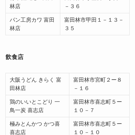
林店
－３６
パン工房カワ 富田
富田林市甲田１－１３－
林店
３５
飲食店
大阪うどん きらく 富
富田林市宮町２ー８
田林店
－１６
鶏のいいとこどり 一
富田林市喜志町５ー
鳥一炭 喜志店
１０－７
極みとんかつ かつ喜
富田林市喜志町５ー
喜志店
１０－１０