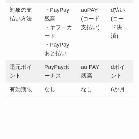
対象の支
・PayPay
auPAY
d払い
払い方法
残高
(コード
(コー
・ヤフーカ
支払い)
ド決
ード
済)
・PayPay
あと払い
還元ポイ
PayPayボ
au PAY
dポイ
ント
ーナス
残高
ント
有効期限
なし
なし
6か月