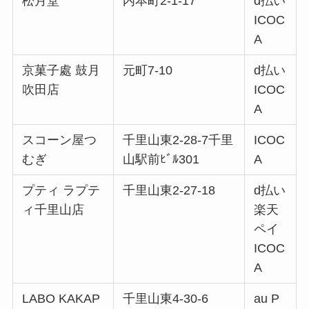
松月堂
内本町2-1-17
d払い
ICOC
A
京菓子處 鼓月
元町7-10
d払い
吹田店
ICOC
A
スコーン屋つ
千里山東2-28-7千里
ICOC
むぎ
山駅前ﾋﾞﾙ301
A
プティ ラプテ
千里山東2-27-18
d払い
ィ千里山店
楽天
ペイ
ICOC
A
LABO KAKAP
千里山東4-30-6
au P