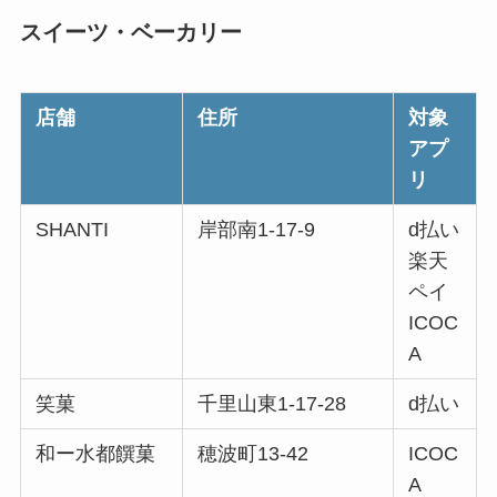
スイーツ・ベーカリー
店舗
住所
対象
アプ
リ
SHANTI
岸部南1-17-9
d払い
楽天
ペイ
ICOC
A
笑菓
千里山東1-17-28
d払い
和ー水都饌菓
穂波町13-42
ICOC
A