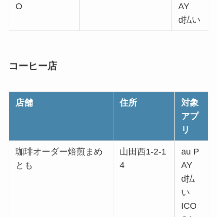
O
AY
d払い
コーヒー店
店舗
住所
対象
アプ
リ
珈琲オーダー焙煎まめ
山田西1-2-1
au P
とも
4
AY
d払
い
ICO