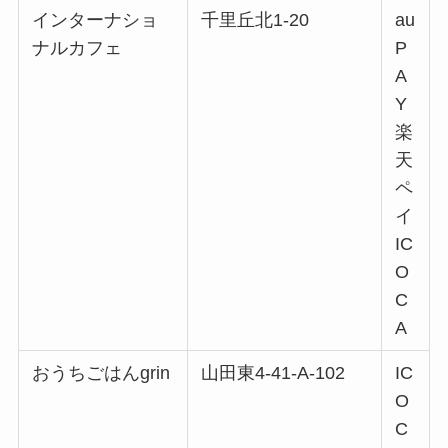
インターナショ
千里丘北1-20
au
ナルカフェ
P
A
Y
楽
天
ペ
イ
IC
O
C
A
おうちごはんgrin
山田東4-41-A-102
IC
O
C