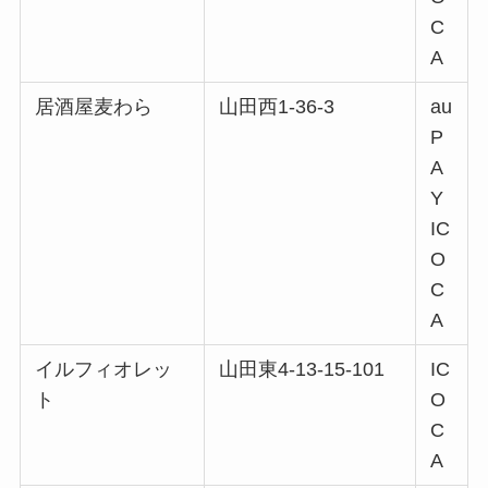
C
A
居酒屋麦わら
山田西1-36-3
au
P
A
Y
IC
O
C
A
イルフィオレッ
山田東4-13-15-101
IC
ト
O
C
A