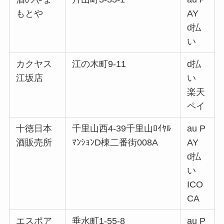
もとや
AY
d払
い
カクヤス
江の木町9-11
d払
江坂店
い
楽天
ペイ
十徳日本
千里山西4-39千里山ﾛｲﾔﾙ
au P
酒販売所
ﾏﾝｼｮﾝD棟二番街008A
AY
d払
い
ICO
CA
エスポア
垂水町1-55-8
au P