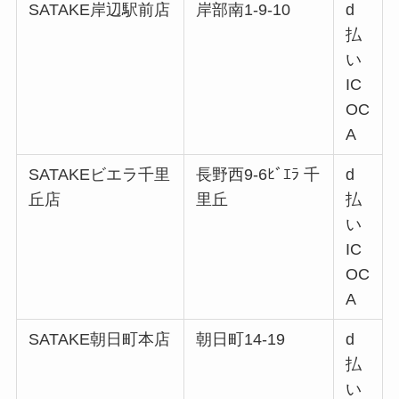
SATAKE岸辺駅前店
岸部南1-9-10
d
払
い
IC
OC
A
SATAKEビエラ千里
長野西9-6ﾋﾞｴﾗ 千
d
丘店
里丘
払
い
IC
OC
A
SATAKE朝日町本店
朝日町14-19
d
払
い