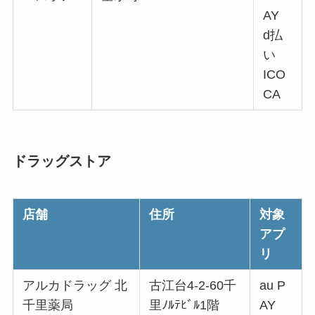
AY
d払
い
ICO
CA
ドラッグストア
店舗
住所
対象
アプ
リ
アルカドラッグ 北
古江台4-2-60千
au P
千里薬局
里ﾉﾙﾃﾋﾞﾙ1階
AY