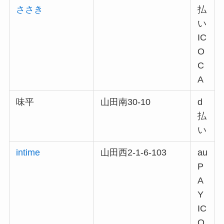
ささき
払
い
IC
O
C
A
味平
山田南30-10
d
払
い
intime
山田西2-1-6-103
au
P
A
Y
IC
O