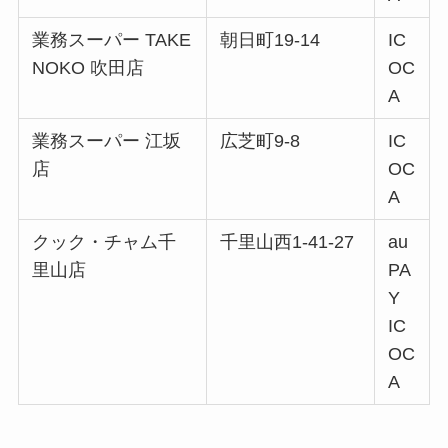
業務スーパー TAKE
朝日町19-14
IC
NOKO 吹田店
OC
A
業務スーパー 江坂
広芝町9-8
IC
店
OC
A
クック・チャム千
千里山西1-41-27
au
里山店
PA
Y
IC
OC
A