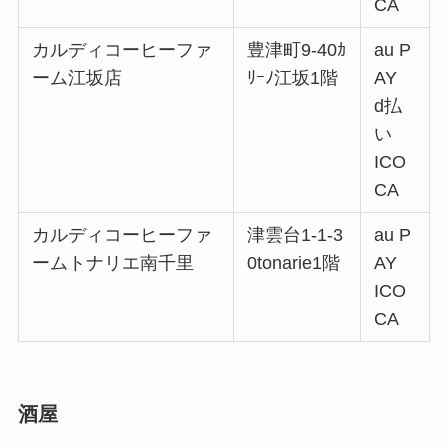
CA
カルディコーヒーファ
豊津町9-40ｶ
au P
ーム江坂店
ﾘｰﾉ江坂1階
AY
d払
い
ICO
CA
カルディコーヒーファ
津雲台1-1-3
au P
ームトナリエ南千里
0tonarie1階
AY
ICO
CA
酒屋