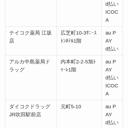
d払い
ICOC
A
テイコク薬局 江坂
広芝町10-3ｻﾆｰｽ
au P
店
ﾄﾝﾎﾃﾙ1階
AY
d払い
アルカ中島薬局ド
内本町2-2-5旭ﾄ
au P
ラッグ
ｩｰﾚ1階
AY
d払い
ICOC
A
ダイコクドラッグ
元町5-10
au P
JR吹田駅前店
AY
d払い