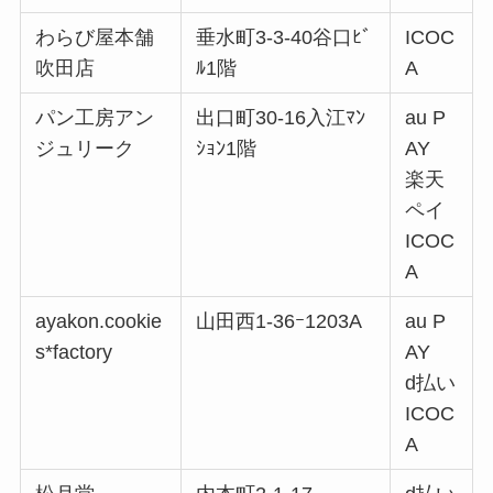
わらび屋本舗
垂水町3-3-40谷口ﾋﾞ
ICOC
吹田店
ﾙ1階
A
パン工房アン
出口町30-16入江ﾏﾝ
au P
ジュリーク
ｼｮﾝ1階
AY
楽天
ペイ
ICOC
A
ayakon.cookie
山田西1-36ｰ1203A
au P
s*factory
AY
d払い
ICOC
A