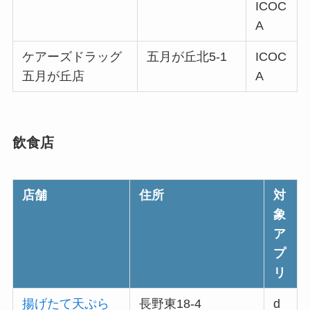
ICOC
A
ケアーズドラッグ
五月が丘北5-1
ICOC
五月が丘店
A
飲食店
店舗
住所
対
象
ア
プ
リ
揚げたて天ぷら
長野東18-4
d