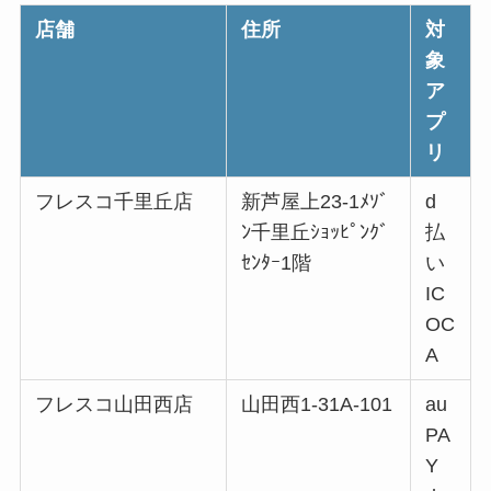
店舗
住所
対
象
ア
プ
リ
フレスコ千里丘店
新芦屋上23-1ﾒｿﾞ
d
ﾝ千里丘ｼｮｯﾋﾟﾝｸﾞ
払
ｾﾝﾀｰ1階
い
IC
OC
A
フレスコ山田西店
山田西1-31A-101
au
PA
Y