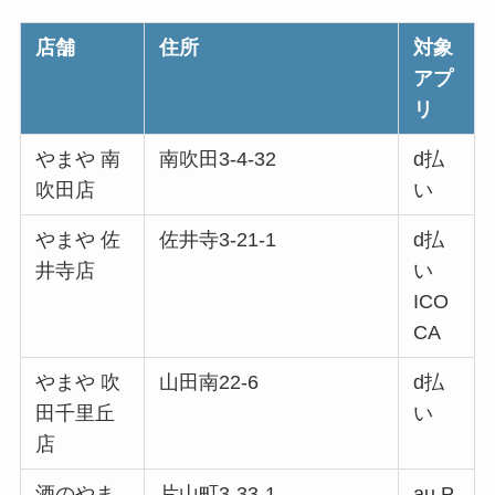
店舗
住所
対象
アプ
リ
やまや 南
南吹田3-4-32
d払
吹田店
い
やまや 佐
佐井寺3-21-1
d払
井寺店
い
ICO
CA
やまや 吹
山田南22-6
d払
田千里丘
い
店
酒のやま
片山町3-33-1
au P