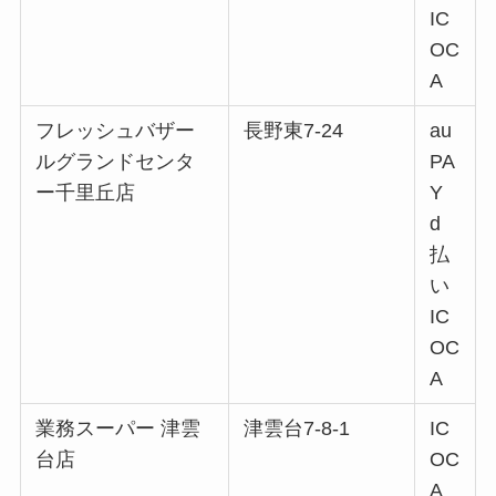
IC
OC
A
フレッシュバザー
長野東7-24
au
ルグランドセンタ
PA
ー千里丘店
Y
d
払
い
IC
OC
A
業務スーパー 津雲
津雲台7-8-1
IC
台店
OC
A