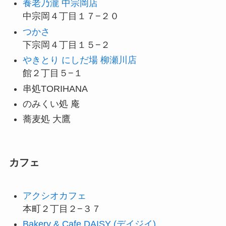
養老乃瀧 中宗岡店
中宗岡４丁目１７−２０
つかさ
下宗岡４丁目１５−２
やきとり にしだ場 柳瀬川店
館２丁目５−１
串処TORIHANA
のみくい処 庵
蕎麦処 大鷹
カフェ
アクシオカフェ
本町２丁目２−３７
Bakery & Cafe DAISY (デイジイ)