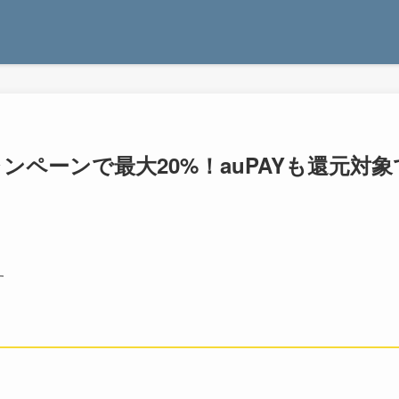
ンペーンで最大20%！auPAYも還元対象
す