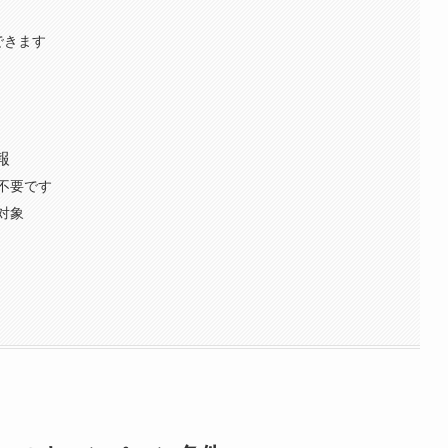
できます
報
不要です
対象