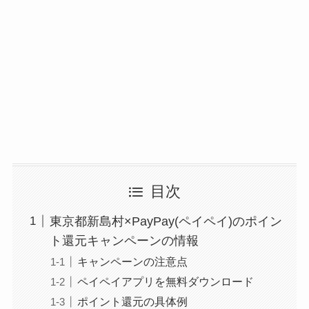
目次
東京都新島村×PayPay(ペイペイ)のポイン
ト還元キャンペーンの情報
キャンペーンの注意点
ペイペイアプリを無料ダウンロード
ポイント還元の具体例