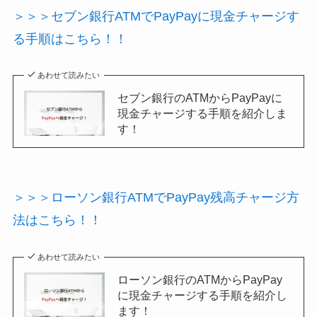
＞＞＞セブン銀行ATMでPayPayに現金チャージす
る手順はこちら！！
あわせて読みたい
セブン銀行のATMからPayPayに
現金チャージする手順を紹介しま
す！
＞＞＞ローソン銀行ATMでPayPay残高チャージ方
法はこちら！！
あわせて読みたい
ローソン銀行のATMからPayPay
に現金チャージする手順を紹介し
ます！