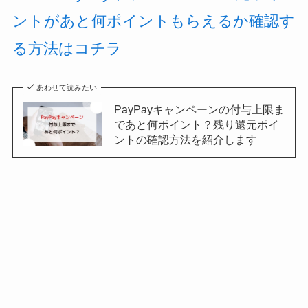
ントがあと何ポイントもらえるか確認す
る方法はコチラ
あわせて読みたい
PayPayキャンペーンの付与上限ま
であと何ポイント？残り還元ポイ
ントの確認方法を紹介します