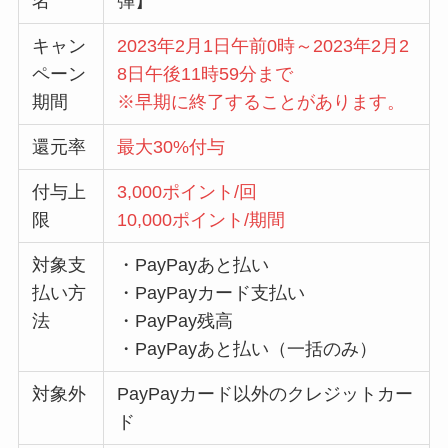
名
弾】
キャン
2023年2月1日午前0時～2023年2月2
ペーン
8日午後11時59分まで
期間
※早期に終了することがあります。
還元率
最大30%付与
付与上
3,000ポイント/回
限
10,000ポイント/期間
対象支
・PayPayあと払い
払い方
・PayPayカード支払い
法
・PayPay残高
・PayPayあと払い（一括のみ）
対象外
PayPayカード以外のクレジットカー
ド