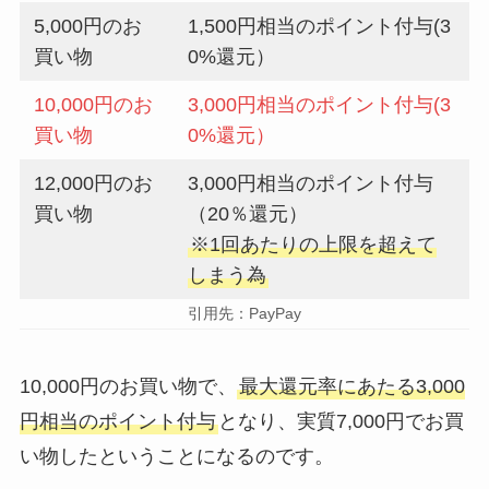
5,000円のお
1,500円相当のポイント付与(3
買い物
0%還元）
10,000円のお
3,000円相当のポイント付与(3
買い物
0%還元）
12,000円のお
3,000円相当のポイント付与
買い物
（20％還元）
※1回あたりの上限を超えて
しまう為
引用先：PayPay
10,000円のお買い物で、
最大還元率にあたる3,000
円相当のポイント付与
となり、実質7,000円でお買
い物したということになるのです。