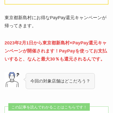
東京都新島村にお得なPayPay還元キャンペーンが
帰ってきます。
2023年2月1日から東京都新島村×PayPay還元キャ
ンペーンが開催されます！PayPayを使ってお支払
いすると、なんと最大30％も還元されるんです。
今回の対象店舗はどこだろう？
この記事を読んでわかることはこちらです！