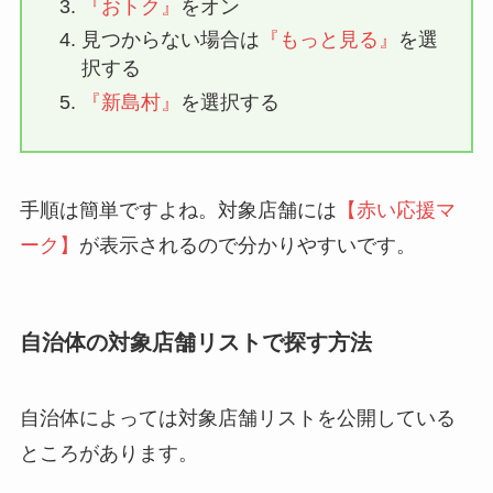
『おトク』
をオン
見つからない場合は
『もっと見る』
を選
択する
『新島村』
を選択する
手順は簡単ですよね。対象店舗には
【赤い応援マ
ーク】
が表示されるので分かりやすいです。
自治体の対象店舗リストで探す方法
自治体によっては対象店舗リストを公開している
ところがあります。