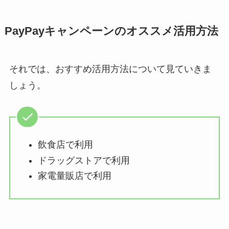
PayPayキャンペーンのオススメ活用方法
それでは、おすすめ活用方法について見ていきま
しょう。
飲食店で利用
ドラッグストアで利用
家電量販店で利用