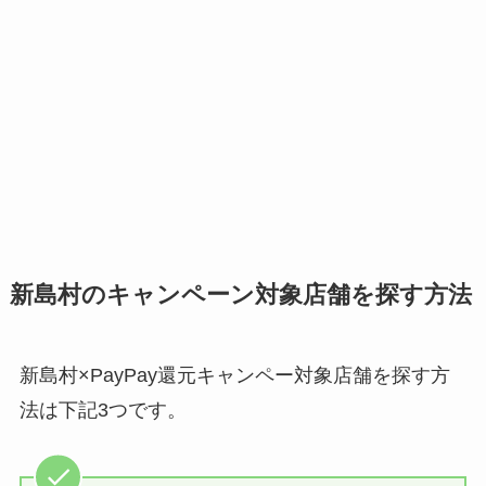
新島村のキャンペーン対象店舗を探す方法
新島村×PayPay還元キャンペー対象店舗を探す方
法は下記3つです。