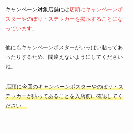
キャンペーン対象店舗には
店頭にキャンペーンポ
スターやのぼり・ステッカーを掲示することにな
っています。
他にもキャンペーンポスターがいっぱい貼ってあ
ったりするため、間違えないようにしてください
ね。
店頭に今回のキャンペーンポスターやのぼり・ス
テッカーが貼ってあることを入店前に確認してく
ださい。