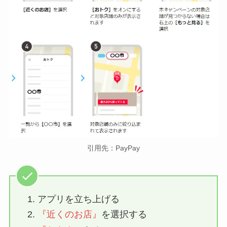
引用先：PayPay
アプリを立ち上げる
『近くのお店』
を選択する