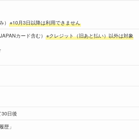
）
のみ）
※10月3日以降は利用できません
o!JAPANカード含む）
※クレジット（旧あと払い）以外は対象
ド
30日後
引履歴」