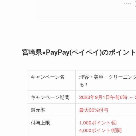
宮崎県×PayPay(ペイペイ)のポイ
キャンペーン名
理容・美容・クリーニン
る！
キャンペーン期間
2023年9月1日午前0時 ～ 
還元率
最大30%付与
付与上限
1,000ポイント/回
4
,000ポイント/期間