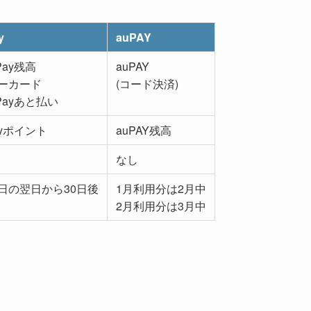
y
auPAY
Pay残高
auPAY
ーカード
(コード決済)
Payあと払い
ayポイント
auPAY残高
なし
日の翌日から30日後
1月利用分は2月中
2月利用分は3月中