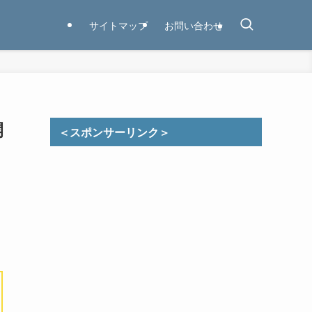
サイトマップ
お問い合わせ
開
＜スポンサーリンク＞