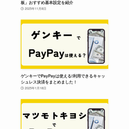
板」おすすめ基本設定を紹介
2025年11月8日
ゲンキーでPayPayは使える!利用できるキャッ
シュレス決済をまとめました！
2025年1月18日