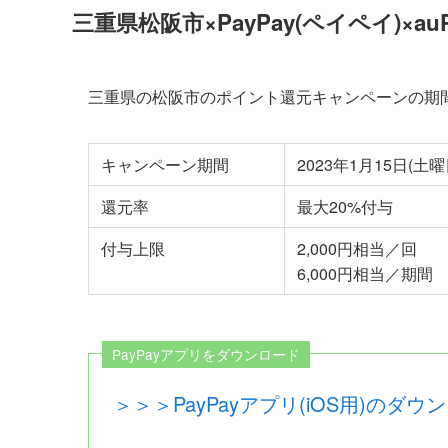
三重県松阪市×PayPay(ペイペイ)×a
三重県の松阪市のポイント還元キャンペーンの期間や
キャンペーン期間
2023年1月15日(土曜
還元率
最大20%付与
付与上限
2,000円相当／回
6,000円相当／期間
PayPayアプリをダウンロード
＞＞＞PayPayアプリ(iOS用)のダウン