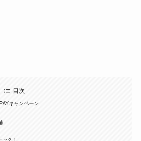
目次
uPAYキャンペーン
舗
ェック！