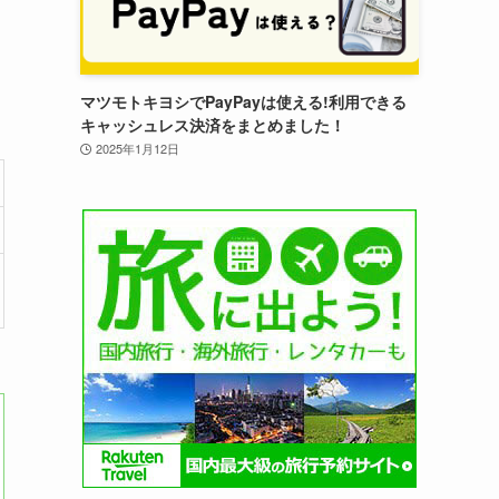
マツモトキヨシでPayPayは使える!利用できる
キャッシュレス決済をまとめました！
2025年1月12日