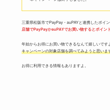
三重県松阪市でPayPay・auPAYと連携したポ
店舗でPayPayかauPAYでお買い物するとポ
年始からお得にお買い物できるなんて嬉しいです
キャンペーンの対象店舗を調べてみようと思いま
お得に利用できる情報もありますよ。