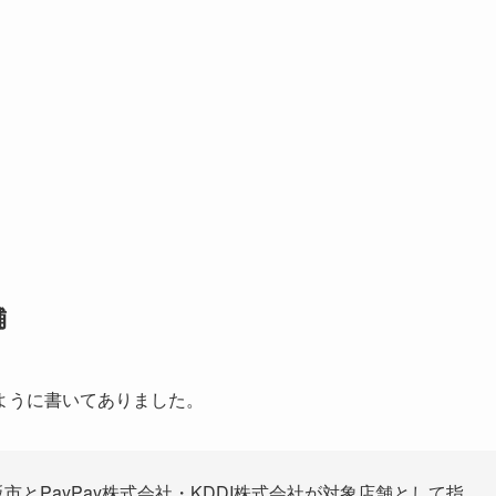
舗
ように書いてありました。
松阪市とPayPay株式会社・KDDI株式会社が対象店舗として指