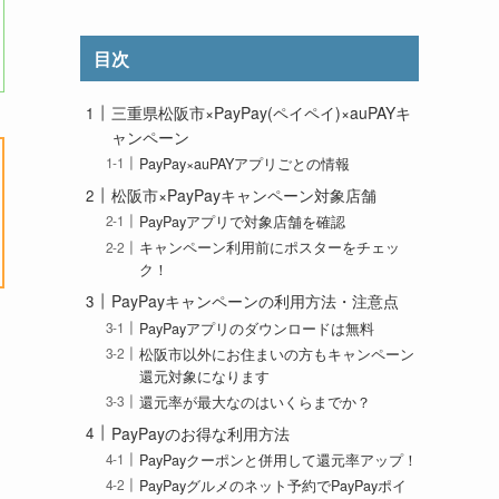
目次
三重県松阪市×PayPay(ペイペイ)×auPAYキ
ャンペーン
PayPay×auPAYアプリごとの情報
松阪市×PayPayキャンペーン対象店舗
PayPayアプリで対象店舗を確認
キャンペーン利用前にポスターをチェッ
ク！
PayPayキャンペーンの利用方法・注意点
PayPayアプリのダウンロードは無料
松阪市以外にお住まいの方もキャンペーン
還元対象になります
還元率が最大なのはいくらまでか？
PayPayのお得な利用方法
PayPayクーポンと併用して還元率アップ！
PayPayグルメのネット予約でPayPayポイ