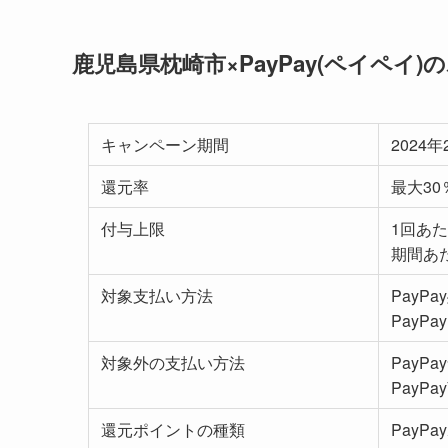
鹿児島県枕崎市×PayPay(ペイペ
キャンペーン期間
2024
還元率
最大30
付与上限
1回あた
期間あた
対象支払い方法
PayPa
PayP
対象外の支払い方法
PayP
PayP
還元ポイントの種類
PayP