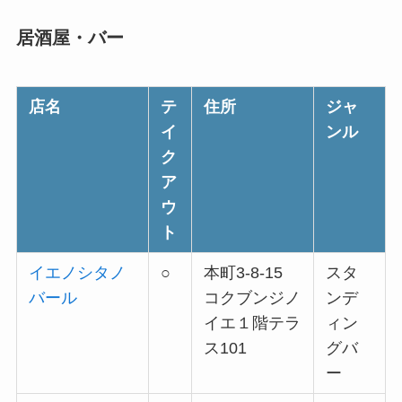
居酒屋・バー
店名
テ
住所
ジャ
イ
ンル
ク
ア
ウ
ト
イエノシタノ
○
本町3-8-15
スタ
バール
コクブンジノ
ンデ
イエ１階テラ
ィン
ス101
グバ
ー