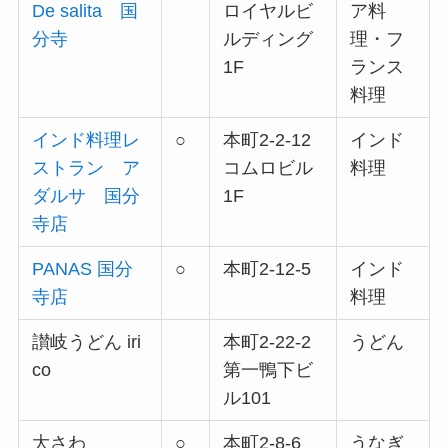
De salita 国
ロイヤルビ
ア料
分寺
ルディング
理・フ
1F
ランス
料理
インド料理レ
○
本町2-2-12
インド
ストラン ア
コムロビル
料理
ダルサ 国分
1F
寺店
PANAS 国分
○
本町2-12-5
インド
寺店
料理
讃岐うどん iri
本町2-22-2
うどん
co
第一鴨下ビ
ル101
大さわ
○
本町2-8-6
うなぎ