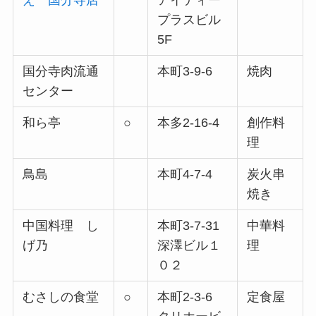
え 国分寺店
アイティー
プラスビル
5F
国分寺肉流通
本町3-9-6
焼肉
センター
和ら亭
○
本多2-16-4
創作料
理
鳥島
本町4-7-4
炭火串
焼き
中国料理 し
本町3-7-31
中華料
げ乃
深澤ビル１
理
０２
むさしの食堂
○
本町2-3-6
定食屋