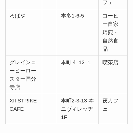
フェ
ろばや
本多1-6-5
コーヒ
ー自家
焙煎・
自然食
品
グレインコ
本町４-12-１
喫茶店
ーヒーロー
スター国分
寺店
XII STRIKE
本町2-3-13 本
夜カフ
CAFE
ニヴィレッヂ
ェ
1F