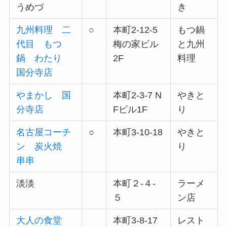
うめづ
き
九州料理 二
○
本町2-12-5
もつ鍋
代目 もつ
梅の家ビル
と九州
鍋 わたり
2F
料理
国分寺店
やまかし 国
本町2-3-7 N
やきと
分寺店
Fビル1F
り
名古屋コーチ
○
本町3-10-18
やきと
ン 炭火焼
り
串串
淡淡
本町２-４-
ラーメ
５
ン店
大人の食堂
本町3-8-17
レスト