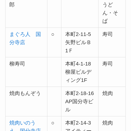
郎
うど
ん・そ
ば
まぐろ人 国
○
本町2-11-5
寿司
分寺店
矢野ビルＢ
1Ｆ
柳寿司
本町4-1-18
寿司
柳屋ビルデ
ィング1F
焼肉もんぞう
本町2-18-16
焼肉
AP国分寺ビ
ル
焼肉いのう
○
本町2-14-3
焼肉