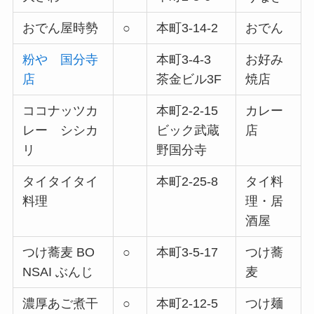
おでん屋時勢
○
本町3-14-2
おでん
粉や 国分寺
本町3-4-3
お好み
店
茶金ビル3F
焼店
ココナッツカ
本町2-2-15
カレー
レー シシカ
ビック武蔵
店
リ
野国分寺
タイタイタイ
本町2-25-8
タイ料
料理
理・居
酒屋
つけ蕎麦 BO
○
本町3-5-17
つけ蕎
NSAI ぶんじ
麦
濃厚あご煮干
○
本町2-12-5
つけ麺