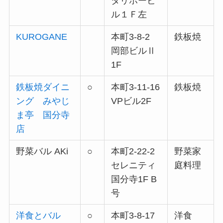
タリホービ
ル１Ｆ左
KUROGANE
本町3-8-2
鉄板焼
岡部ビルⅡ
1F
鉄板焼ダイニ
○
本町3-11-16
鉄板焼
ング みやじ
VPビル2F
ま亭 国分寺
店
野菜バル AKi
○
本町2-22-2
野菜家
セレニティ
庭料理
国分寺1F B
号
洋食とバル
○
本町3-8-17
洋食