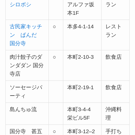
シロボシ
アルファ坂
ラン
本1F
古民家キッチ
○
本多4-1-14
レスト
ン ぱんだ
ラン
国分寺
肉汁餃子のダ
○
本町2-10-3
飲食店
ンダダン 国分
寺店
ソーセージパ
本町2-19-1
飲食店
ーティ
島んちゅ流
本町3-4-4
沖縄料
栄ビル5F
理
国分寺 甚五
○
本町3-12–2
手打ち