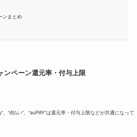
ーンまとめ
ャンペーン還元率・付与上限
”、”d払い”、”auPAY”は還元率・付与上限などが共通になって