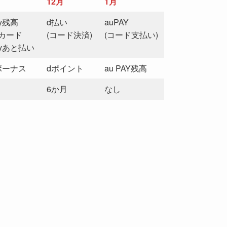
12月
1月
ay残高
d払い
auPAY
カード
(コード決済)
(コード支払い)
ayあと払い
yボーナス
dポイント
au PAY残高
6か月
なし