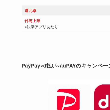
還元率
付与上限
※決済アプリあたり
PayPay×d払い×auPAYのキャンペ