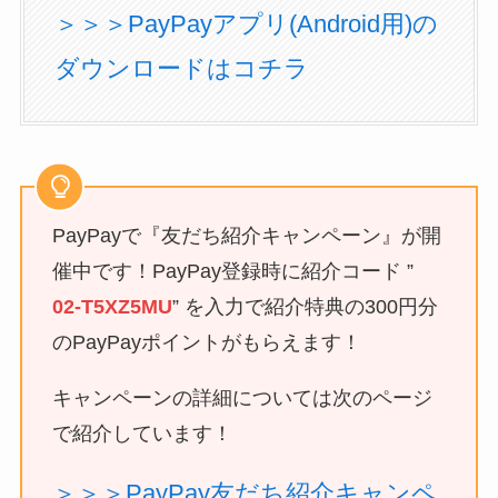
＞＞＞PayPayアプリ(Android用)の
ダウンロードはコチラ
PayPayで『友だち紹介キャンペーン』が開
催中です！PayPay登録時に紹介コード ”
02-T5XZ5MU
” を入力で紹介特典の300円分
のPayPayポイントがもらえます！
キャンペーンの詳細については次のページ
で紹介しています！
＞＞＞PayPay友だち紹介キャンペ