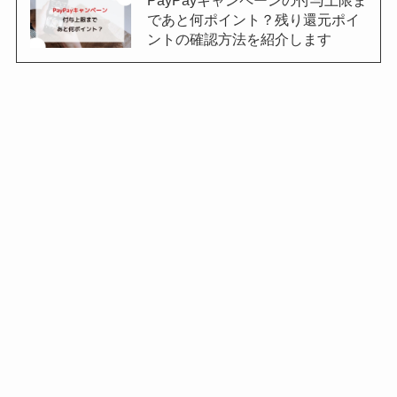
であと何ポイント？残り還元ポイ
ントの確認方法を紹介します