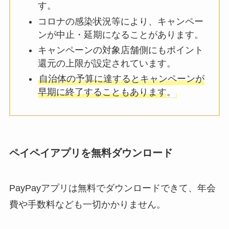
す。
コロナの感染状況等により、キャンペー
ンが中止・延期になることがあります。
キャンペーンの対象店舗側にもポイント
還元の上限が設定されています。
自治体の予算に達するとキャンペーンが
早期に終了することもあります
。
ペイペイアプリを無料ダウンロード
PayPayアプリは無料でダウンロードできて、年会
費や手数料なども一切かかりません。