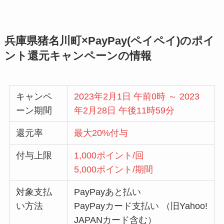
兵庫県猪名川町×PayPay(ペイペイ)のポイ
ント還元キャンペーンの情報
キャンペ
2023年2月1日 午前0時 ～ 2023
ーン期間
年2月28日 午後11時59分
還元率
最大20%付与
付与上限
1,000ポイント/回
5,000ポイント/期間
対象支払
PayPayあと払い
い方法
PayPayカード支払い （旧Yahoo!
JAPANカード含む）