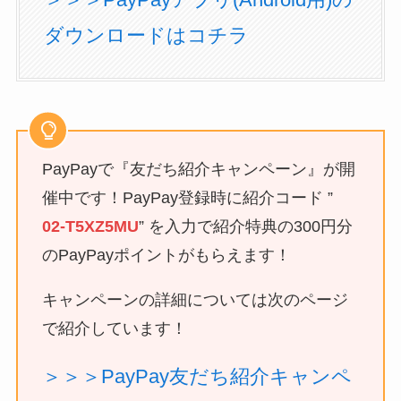
ダウンロードはコチラ
PayPayで『友だち紹介キャンペーン』が開
催中です！PayPay登録時に紹介コード ”
02-T5XZ5MU
” を入力で紹介特典の300円分
のPayPayポイントがもらえます！
キャンペーンの詳細については次のページ
で紹介しています！
＞＞＞PayPay友だち紹介キャンペ