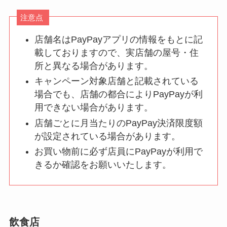
注意点
店舗名はPayPayアプリの情報をもとに記
載しておりますので、実店舗の屋号・住
所と異なる場合があります。
キャンペーン対象店舗と記載されている
場合でも、店舗の都合によりPayPayが利
用できない場合があります。
店舗ごとに月当たりのPayPay決済限度額
が設定されている場合があります。
お買い物前に必ず店員にPayPayが利用で
きるか確認をお願いいたします。
飲食店