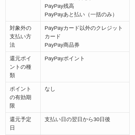
PayPay残高
PayPayあと払い（一括のみ）
対象外の
PayPayカード以外のクレジット
支払い方
カード
法
PayPay商品券
還元ポイ
PayPayポイント
ントの種
類
ポイント
なし
の有効期
限
還元予定
支払い日の翌日から30日後
日