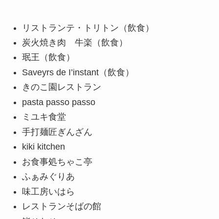
リストランテ・トリトン（飲食）
炭火焼き肉 牛楽（飲食）
珉王（飲食）
Saveyrs de I’instant（飲食）
きのこ園レストラン
pasta passo passo
ミユキ食堂
手打麺匠ぎんざん
kiki kitchen
お食事処ちゃこ亭
ふぁみぐりあ
味工房いはら
レストランそばの館