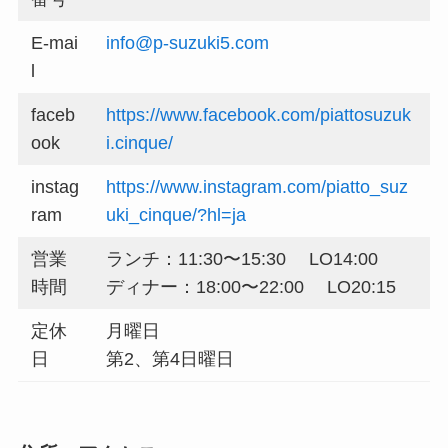
E-mai
info@p-suzuki5.com
l
faceb
https://www.facebook.com/piattosuzuk
ook
i.cinque/
instag
https://www.instagram.com/piatto_suz
ram
uki_cinque/?hl=ja
営業
ランチ：11:30〜15:30 LO14:00
時間
ディナー：18:00〜22:00 LO20:15
定休
月曜日
日
第2、第4日曜日