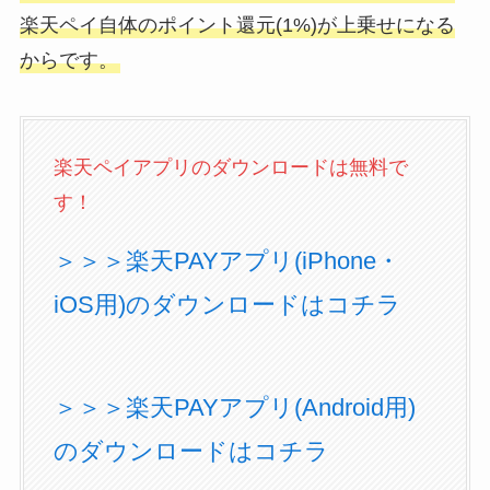
楽天ペイ自体のポイント還元(1%)が上乗せになる
からです。
楽天ペイアプリのダウンロードは無料で
す！
＞＞＞楽天PAYアプリ(iPhone・
iOS用)のダウンロードはコチラ
＞＞＞楽天PAYアプリ(Android用)
のダウンロードはコチラ