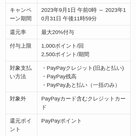
キャンペ
2023年9月1日 午前0時 ～ 2023年1
ーン期間
0月31日 午後11時59分
還元率
最大20%付与
付与上限
1,000ポイント/回
2,500ポイント/期間
対象支払
・PayPayクレジット(旧あと払い)
い方法
・PayPay残高
・PayPayあと払い（一括のみ）
対象外
PayPayカード含むクレジットカー
ド
還元ポイ
PayPayポイント
ント