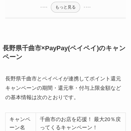
もっと見る
長野県千曲市×PayPay(ペイペイ)のキャン
ペーン
長野県千曲市とペイペイが連携してポイント還元
キャンペーンの期間・還元率・付与上限金額など
の基本情報は次のとおりです。
キャンペ
千曲市のお店を応援！ 最大20％戻
ーン名
ってくるキャンペーン！