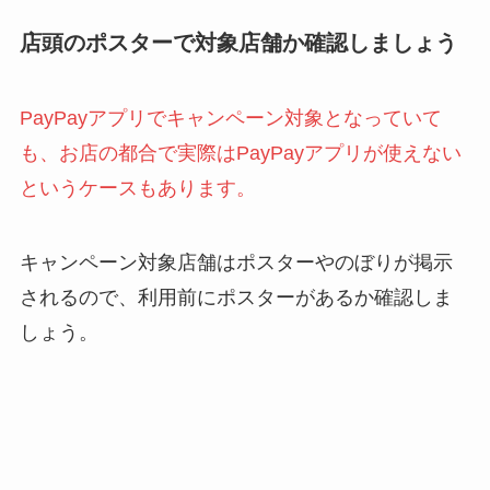
店頭のポスターで対象店舗か確認しましょう
PayPayアプリでキャンペーン対象となっていて
も、お店の都合で実際はPayPayアプリが使えない
というケースもあります。
キャンペーン対象店舗はポスターやのぼりが掲示
されるので、利用前にポスターがあるか確認しま
しょう。