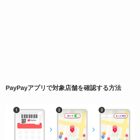
PayPayアプリで対象店舗を確認する方法