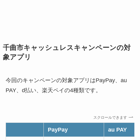
千曲市キャッシュレスキャンペーンの対
象アプリ
今回のキャンペーンの対象アプリはPayPay、au
PAY、d払い、楽天ペイの4種類です。
スクロールできます
PayPay
au PAY