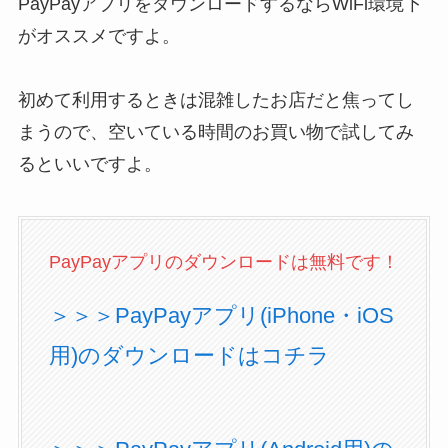
PayPayアプリをダウンロードするならWiFi環境下
がオススメですよ。
初めて利用するときは混雑したお店だと焦ってし
まうので、空いている時間のお買い物で試してみ
るといいですよ。
PayPayアプリのダウンロードは無料です！
＞＞＞PayPayアプリ(iPhone・iOS
用)のダウンロードはコチラ