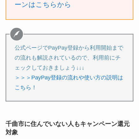
ーンはこちらから
公式ページでPayPay登録から利用開始まで
の流れも解説されているので、利用前にチ
ェックしておきましょう↓↓↓
＞＞＞PayPay登録の流れや使い方の説明は
こちら！
千曲市に住んでいない人もキャンペーン還元
対象