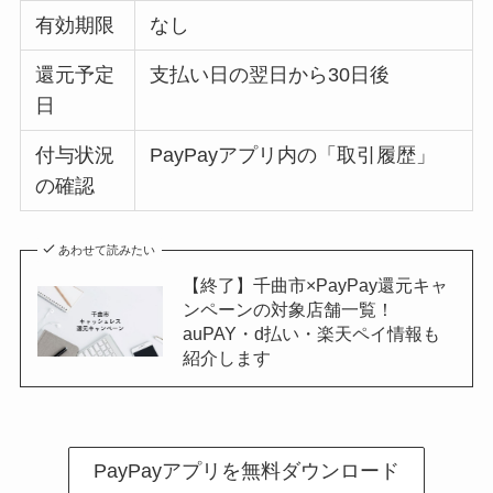
有効期限
なし
還元予定
支払い日の翌日から30日後
日
付与状況
PayPayアプリ内の「取引履歴」
の確認
あわせて読みたい
【終了】千曲市×PayPay還元キャ
ンペーンの対象店舗一覧！
auPAY・d払い・楽天ペイ情報も
紹介します
PayPayアプリを無料ダウンロード