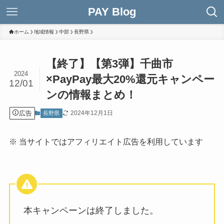
PAY Blog
ホーム
地域情報
中部
長野県
【終了】【第3弾】千曲市
2024
×PayPay最大20%還元キャンペー
12/01
ンの情報まとめ！
広告
2024年12月1日
長野県
※ 当サイトではアフィリエイト広告を利用しています
本キャンペーンは終了しました。