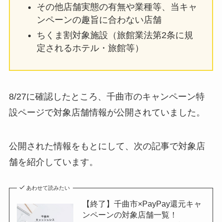
その他店舗実態の有無や業種等、当キャ
ンペーンの趣旨に合わない店舗
ちくま割対象施設（旅館業法第2条に規
定されるホテル・旅館等）
8/27に確認したところ、千曲市のキャンペーン特
設ページで対象店舗情報が公開されていました。
公開された情報をもとにして、次の記事で対象店
舗を紹介しています。
あわせて読みたい
【終了】千曲市×PayPay還元キャ
ンペーンの対象店舗一覧！