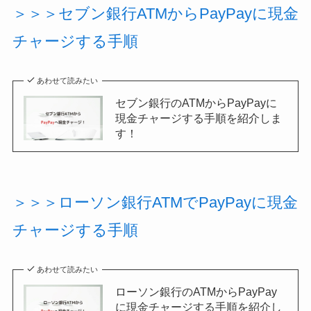
＞＞＞セブン銀行ATMからPayPayに現金
チャージする手順
あわせて読みたい
セブン銀行のATMからPayPayに
現金チャージする手順を紹介しま
す！
＞＞＞ローソン銀行ATMでPayPayに現金
チャージする手順
あわせて読みたい
ローソン銀行のATMからPayPay
に現金チャージする手順を紹介し