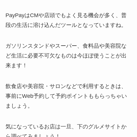
PayPayはCMや店頭でもよく見る機会が多く、普
段の生活に溶け込んだツールとなっていますね。
ガソリンスタンドやスーパー、食料品や美容院な
ど生活に必要不可欠なものは今ほぼ使うことが出
来ます！
飲食店や美容院・サロンなどで利用するときは、
事前にWeb予約して予約ポイントももらっちゃい
ましょう。
気になっているお店は一旦、下のグルメサイトか
ら調べてみましょう！