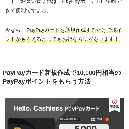
ードでお買い物すれば、PayPayポイントに集約で
きて便利ですよね。
今なら、
PayPayカードを新規作成するだけでポイ
ントがもらえるとってもお得な方法があります！
PayPayカード新規作成で10,000円相当の
PayPayポイントをもらう方法