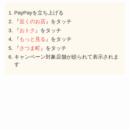
PayPayを立ち上げる
『
近くのお店
』をタッチ
『
おトク
』をタッチ
『
もっと見る
』をタッチ
『
さつま町
』をタッチ
キャンペーン対象店舗が絞られて表示されま
す