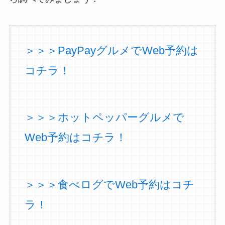
＞＞＞PayPayグルメでWeb予約は
コチラ！
＞＞＞ホットペッパーグルメで
Web予約はコチラ！
＞＞＞食べログでWeb予約はコチ
ラ！