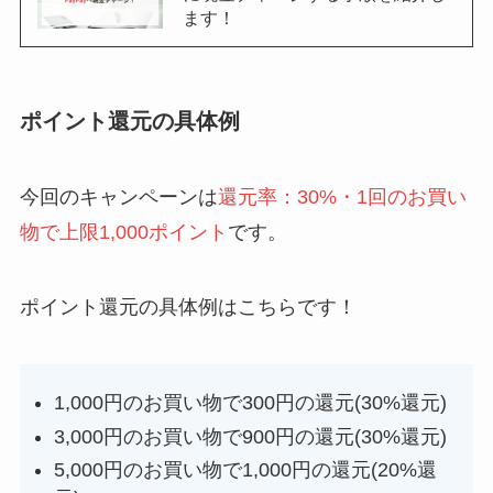
ます！
ポイント還元の具体例
今回のキャンペーンは
還元率：30%・1回のお買い
物で上限1,000ポイント
です。
ポイント還元の具体例はこちらです！
1,000円のお買い物で300円の還元(30%還元)
3,000円のお買い物で900円の還元(30%還元)
5,000円のお買い物で1,000円の還元(20%還