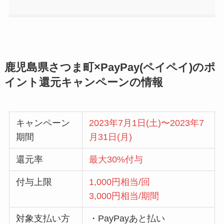
鹿児島県さつま町×PayPay(ペイペイ)のポ
イント還元キャンペーンの情報
キャンペーン
2023年7月1日(土)〜2023年7
期間
月31日(月)
還元率
最大30%付与
付与上限
1,000円相当/回
3,000円相当/期間
対象支払い方
・PayPayあと払い