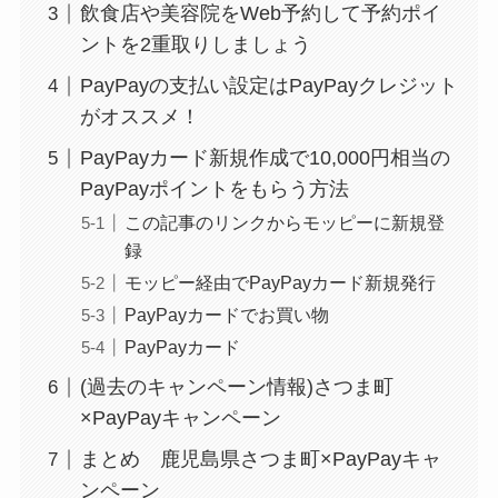
飲食店や美容院をWeb予約して予約ポイ
ントを2重取りしましょう
PayPayの支払い設定はPayPayクレジット
がオススメ！
PayPayカード新規作成で10,000円相当の
PayPayポイントをもらう方法
この記事のリンクからモッピーに新規登
録
モッピー経由でPayPayカード新規発行
PayPayカードでお買い物
PayPayカード
(過去のキャンペーン情報)さつま町
×PayPayキャンペーン
まとめ 鹿児島県さつま町×PayPayキャ
ンペーン