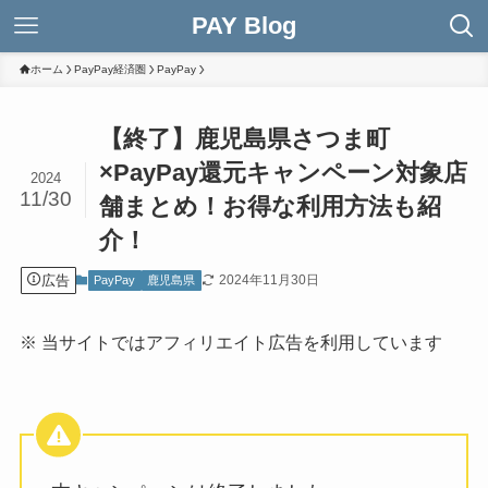
PAY Blog
ホーム
PayPay経済圏
PayPay
【終了】鹿児島県さつま町
×PayPay還元キャンペーン対象店
2024
11/30
舗まとめ！お得な利用方法も紹
介！
広告
2024年11月30日
PayPay
鹿児島県
※ 当サイトではアフィリエイト広告を利用しています