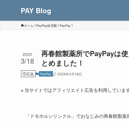
PAY Blog
ホーム
PayPay経済圏
PayPay
再春館製薬所でPayPay
2023
3/18
とめました！
広告
PayPay
2023年3月18日
※ 当サイトではアフィリエイト広告を利用していま
「ドモホルンリンクル」でおなじみの再春館製薬