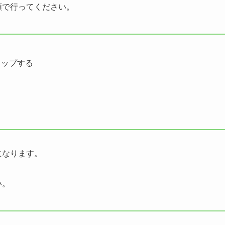
順で行ってください。
タップする
になります。
い。