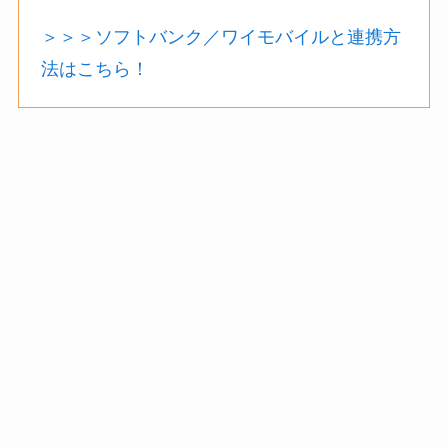
＞＞＞ソフトバンク／ワイモバイルと連携方
法はこちら！