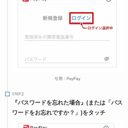
引用：PayPay
STEP
『パスワードを忘れた場合』(または「パス
ワードをお忘れですか？」)をタッチ