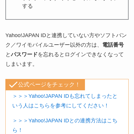
する
Yahoo!JAPAN IDと連携していない方やソフトバン
ク／ワイモバイルユーザー以外の方は、
電話番号
と
パスワード
を忘れるとログインできなくなって
しまいます。
公式ページをチェック！
＞＞＞Yahoo!JAPAN IDも忘れてしまったと
いう人はこちらを参考にしてください！
＞＞＞Yahoo!JAPAN IDとの連携方法はこち
ら！