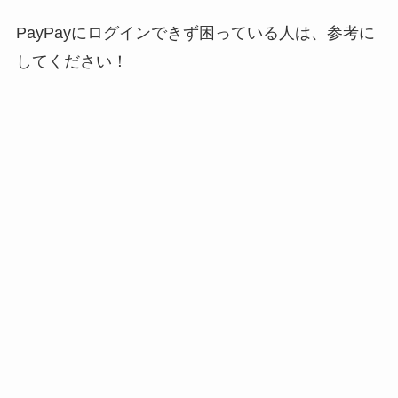
PayPayにログインできず困っている人は、参考に
してください！