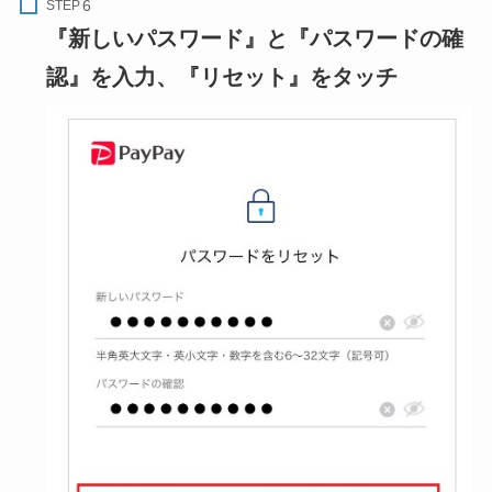
STEP
『新しいパスワード』と『パスワードの確
認』を入力、『リセット』をタッチ