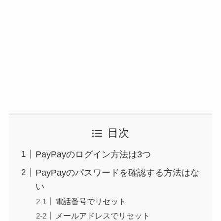
目次
PayPayのログイン方法は3つ
PayPayのパスワードを確認する方法はな
い
電話番号でリセット
メールアドレスでリセット