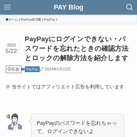
PAY Blog
ホーム
PayPay経済圏
PayPay
PayPayにログインできない・パ
2024
スワードを忘れたときの確認方法
5/22
とロックの解除方法を紹介します
広告
2024年5月22日
PayPay
※ 当サイトではアフィリエイト広告を利用しています
PayPayのパスワードを忘れちゃっ
て、ログインできないよ