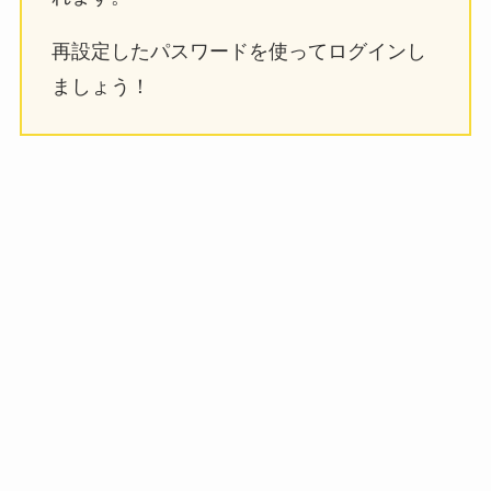
再設定したパスワードを使ってログインし
ましょう！