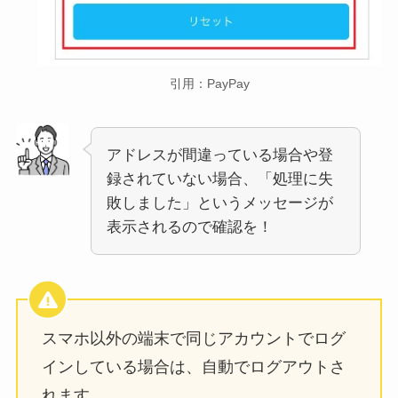
引用：PayPay
アドレスが間違っている場合や登
録されていない場合、「処理に失
敗しました」というメッセージが
表示されるので確認を！
スマホ以外の端末で同じアカウントでログ
インしている場合は、自動でログアウトさ
れます。