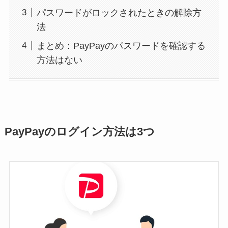
パスワードがロックされたときの解除方
法
まとめ：PayPayのパスワードを確認する
方法はない
PayPayのログイン方法は3つ