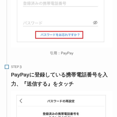
引用：PayPay
STEP
PayPayに登録している携帯電話番号を入
力、『送信する』をタッチ