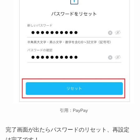
引用：PayPay
完了画面が出たらパスワードのリセット、再設定
は完了です！