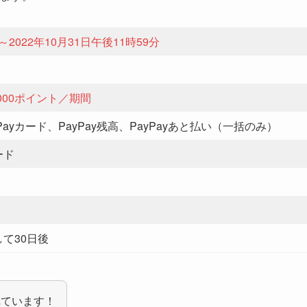
～2022年10月31日午後11時59分
,000ポイント／期間
yPayカード、PayPay残高、PayPayあと払い（一括のみ）
ード
て30日後
れています！