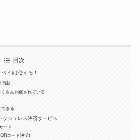
目次
イペイ)は使える！
な理由
がたくさん開催されている
けできる
ャッシュレス決済サービス！
カード
QRコード決済)