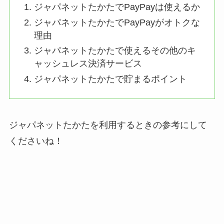
ジャパネットたかたでPayPayは使えるか
ジャパネットたかたでPayPayがオトクな
理由
ジャパネットたかたで使えるその他のキ
ャッシュレス決済サービス
ジャパネットたかたで貯まるポイント
ジャパネットたかたを利用するときの参考にして
くださいね！