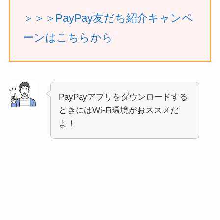
＞＞＞PayPay友だち紹介キャンペ
ーンはこちらから
PayPayアプリをダウンロードする
ときにはWi-Fi環境がおススメだ
よ！