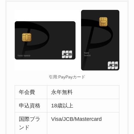
引用:PayPayカード
年会費
永年無料
申込資格
18歳以上
国際ブラ
Visa/JCB/Mastercard
ンド