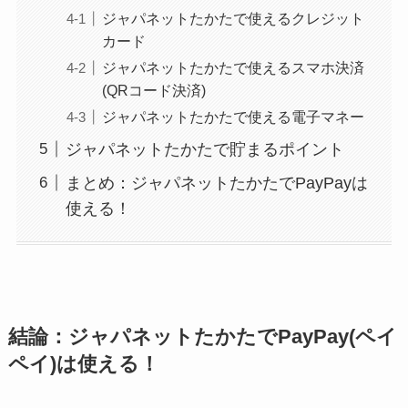
ジャパネットたかたで使えるクレジット
カード
ジャパネットたかたで使えるスマホ決済
(QRコード決済)
ジャパネットたかたで使える電子マネー
ジャパネットたかたで貯まるポイント
まとめ：ジャパネットたかたでPayPayは
使える！
結論：ジャパネットたかたでPayPay(ペイ
ペイ)は使える！