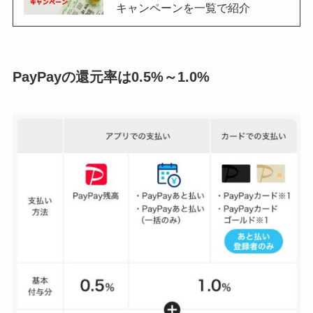
キャンペーンを一覧で紹介
PayPayの還元率は0.5%～1.0%