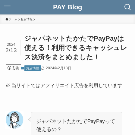
PAY Blog
ホーム
お店情報
ジャパネットたかたでPayPayは
2024
使える！利用できるキャッシュレ
2/13
ス決済をまとめました！
広告
2024年2月13日
お店情報
※ 当サイトではアフィリエイト広告を利用しています
ジャパネットたかたでPayPayって
使えるの？