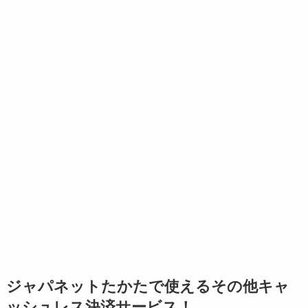
ジャパネットたかたで使えるその他キャ
ッシュレス決済サービス！