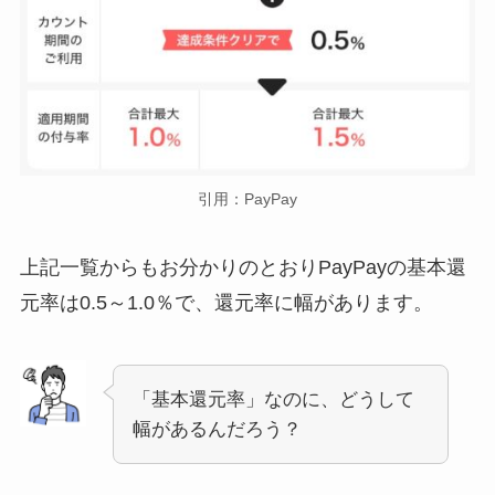
引用：PayPay
上記一覧からもお分かりのとおりPayPayの基本還
元率は0.5～1.0％で、還元率に幅があります。
「基本還元率」なのに、どうして
幅があるんだろう？