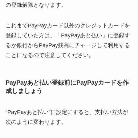
の登録解除となります。
これまでPayPayカード以外のクレジットカードを
登録していた方は、「PayPayあと払い」に登録す
るか銀行からPayPay残高にチャージして利用する
ことになるので注意してください。
PayPayあと払い登録前にPayPayカードを作
成しましょう
“PayPayあと払い”に設定にすると、支払い方法が
次のように変わります。