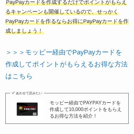
PayPayカードを作成するだけでポイントがもらえ
るキャンペーンも開催しているので、せっかく
PayPayカードを作るならお得にPayPayカードを作
成しましょう！
＞＞＞モッピー経由でPayPayカードを
作成してポイントがもらえるお得な方法
はこちら
あわせて読みたい
モッピー経由でPAYPAYカードを
作成して10,000ポイントをもらえ
るお得な方法を紹介！