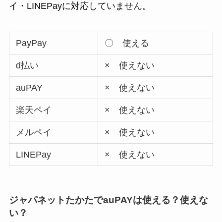
イ・LINEPayに対応していま
せん
。
PayPay
〇 使える
d払い
× 使えない
auPAY
× 使えない
楽天ペイ
× 使えない
メルペイ
× 使えない
LINEPay
× 使えない
ジャパネットたかたでauPAYは使える？使えな
い？