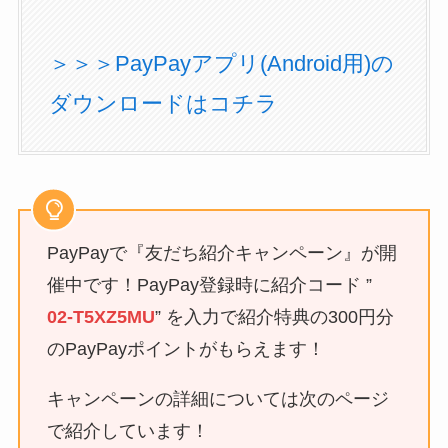
＞＞＞PayPayアプリ(Android用)の
ダウンロードはコチラ
PayPayで『友だち紹介キャンペーン』が開
催中です！PayPay登録時に紹介コード ”
02-T5XZ5MU
” を入力で紹介特典の300円分
のPayPayポイントがもらえます！
キャンペーンの詳細については次のページ
で紹介しています！