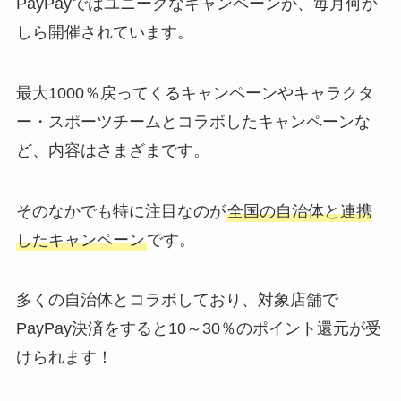
PayPayではユニークなキャンペーンが、毎月何か
しら開催されています。
最大1000％戻ってくるキャンペーンやキャラクタ
ー・スポーツチームとコラボしたキャンペーンな
ど、内容はさまざまです。
そのなかでも特に注目なのが
全国の自治体と連携
したキャンペーン
です。
多くの自治体とコラボしており、対象店舗で
PayPay決済をすると10～30％のポイント還元が受
けられます！