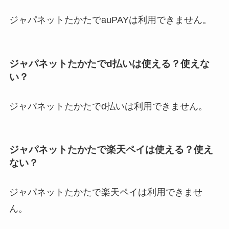
ジャパネットたかたでauPAYは利用できません。
ジャパネットたかたでd払いは使える？使えな
い？
ジャパネットたかたでd払いは利用できません。
ジャパネットたかたで楽天ペイは使える？使え
ない？
ジャパネットたかたで楽天ペイは利用できませ
ん。