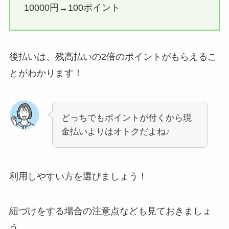
10000円→100ポイント
後払いは、残高払いの2倍のポイントがもらえるこ
とがわかります！
どっちでもポイントが付くから現
金払いよりはオトクだよね♪
利用しやすい方を選びましょう！
紐づけをする場合の注意点なども見ておきましょ
う。