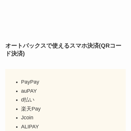
オートバックスで使えるスマホ決済(QRコー
ド決済)
PayPay
auPAY
d払い
楽天Pay
Jcoin
ALIPAY