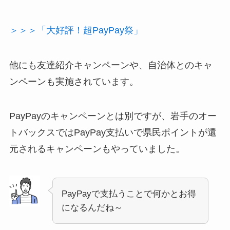
＞＞＞「大好評！超PayPay祭」
他にも友達紹介キャンペーンや、自治体とのキャ
ンペーンも実施されています。
PayPayのキャンペーンとは別ですが、岩手のオー
トバックスではPayPay支払いで県民ポイントが還
元されるキャンペーンもやっていました。
PayPayで支払うことで何かとお得
になるんだね～