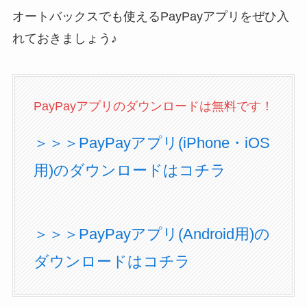
オートバックスでも使えるPayPayアプリをぜひ入
れておきましょう♪
PayPayアプリのダウンロードは無料です！
＞＞＞PayPayアプリ(iPhone・iOS
用)のダウンロードはコチラ
＞＞＞PayPayアプリ(Android用)の
ダウンロードはコチラ