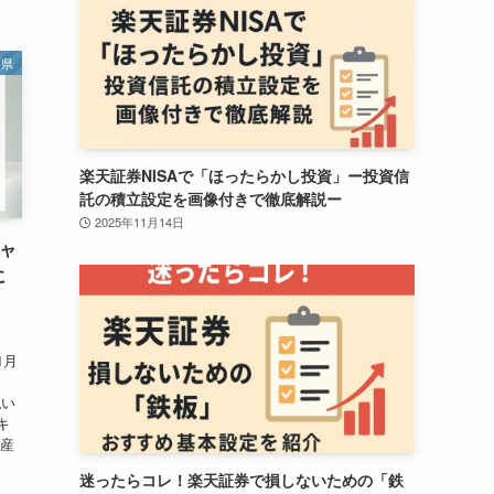
梨県
楽天証券NISAで「ほったらかし投資」ー投資信
託の積立設定を画像付きで徹底解説ー
2025年11月14日
キャ
に
1月
払い
キ
遺産
ッ
迷ったらコレ！楽天証券で損しないための「鉄