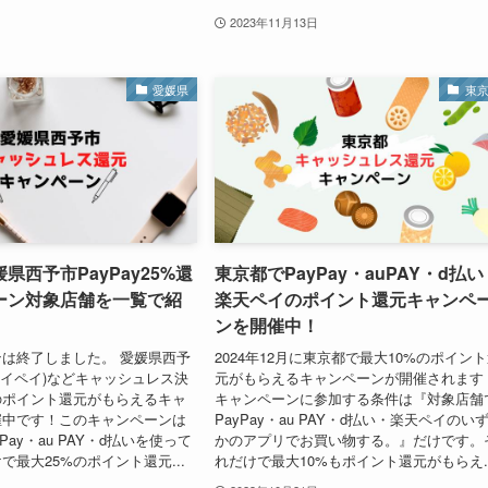
2023年11月13日
愛媛県
東
県西予市PayPay25%還
東京都でPayPay・auPAY・d払い
ーン対象店舗を一覧で紹
楽天ペイのポイント還元キャンペ
ンを開催中！
は終了しました。 愛媛県西予
2024年12月に東京都で最大10%のポイン
(ペイペイ)などキャッシュレス決
元がもらえるキャンペーンが開催されます
のポイント還元がもらえるキャ
キャンペーンに参加する条件は『対象店舗
催中です！このキャンペーンは
PayPay・au PAY・d払い・楽天ペイのい
Pay・au PAY・d払いを使って
かのアプリでお買い物する。』だけです。
で最大25%のポイント還元...
れだけで最大10%もポイント還元がもらえ..