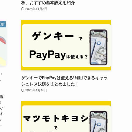
板」おすすめ基本設定を紹介
2025年11月8日
京都
・
ゲンキーでPayPayは使える!利用できるキャッ
ー
シュレス決済をまとめました！
2025年1月18日
ト還
！
で
ずれ
そ
.