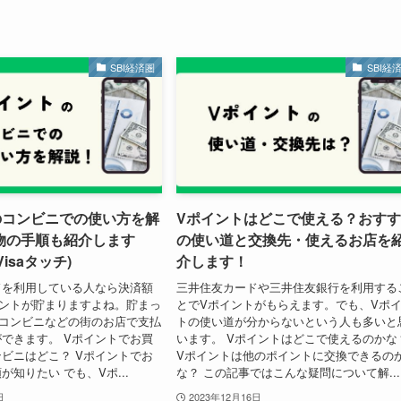
SBI経済圏
SBI経
のコンビニでの使い方を解
Vポイントはどこで使える？おす
物の手順も紹介します
の使い道と交換先・使えるお店を
・Visaタッチ)
介します！
ドを利用している人なら決済額
三井住友カードや三井住友銀行を利用する
イントが貯まりますよね。貯まっ
とでVポイントがもらえます。でも、Vポ
はコンビニなどの街のお店で支払
トの使い道が分からないという人も多いと
できます。 Vポイントでお買
います。 Vポイントはどこで使えるのかな
ビニはどこ？ Vポイントでお
Vポイントは他のポイントに交換できるの
知りたい でも、Vポ...
な？ この記事ではこんな疑問について解...
日
2023年12月16日