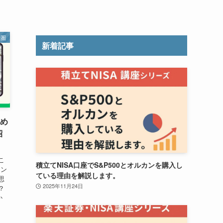
済圏
新着記事
すめ
紹
こ
積立てNISA口座でS&P500とオルカンを購入し
イン
ている理由を解説します。
思
2025年11月24日
？
か