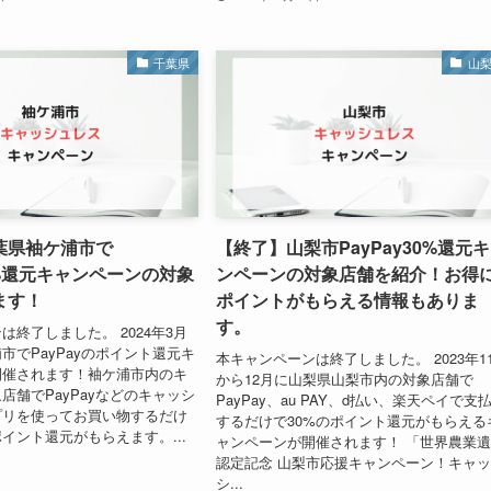
千葉県
山
葉県袖ケ浦市で
【終了】山梨市PayPay30%還元
20%還元キャンペーンの対象
ンペーンの対象店舗を紹介！お得
ます！
ポイントがもらえる情報もありま
す。
は終了しました。 2024年3月
市でPayPayのポイント還元キ
本キャンペーンは終了しました。 2023年1
開催されます！袖ケ浦市内のキ
から12月に山梨県山梨市内の対象店舗で
店舗でPayPayなどのキャッシ
PayPay、au PAY、d払い、楽天ペイで支
プリを使ってお買い物するだけ
するだけで30%のポイント還元がもらえる
ポイント還元がもらえます。...
ャンペーンが開催されます！ 「世界農業
認定記念 山梨市応援キャンペーン！キャ
シ...