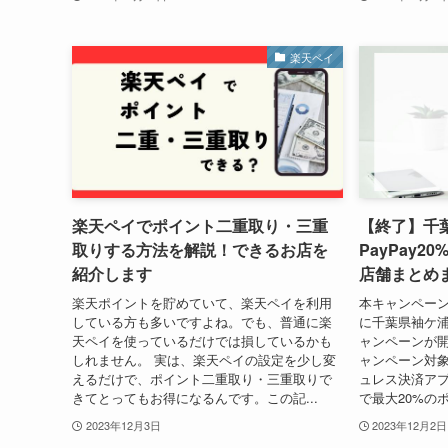
楽天ペイ
楽天ペイでポイント二重取り・三重
【終了】千
取りする方法を解説！できるお店を
PayPay
紹介します
店舗まとめ
楽天ポイントを貯めていて、楽天ペイを利用
本キャンペーン
している方も多いですよね。でも、普通に楽
に千葉県袖ケ浦
天ペイを使っているだけでは損しているかも
ャンペーンが
しれません。 実は、楽天ペイの設定を少し変
ャンペーン対象
えるだけで、ポイント二重取り・三重取りで
ュレス決済ア
きてとってもお得になるんです。この記...
で最大20%の
2023年12月3日
2023年12月2日