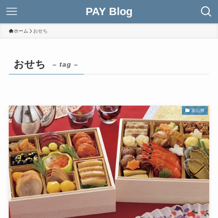
PAY Blog
ホーム
おせち
おせち
– tag –
富山県