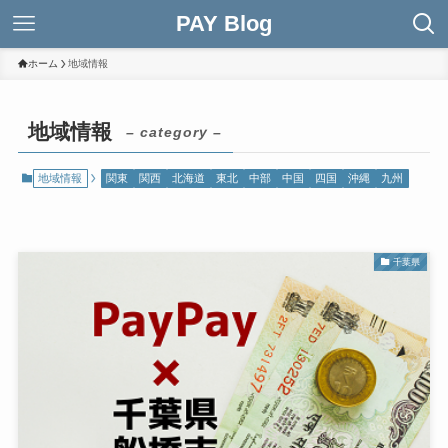
PAY Blog
ホーム
地域情報
地域情報
– category –
地域情報
関東
関西
北海道
東北
中部
中国
四国
沖縄
九州
千葉県